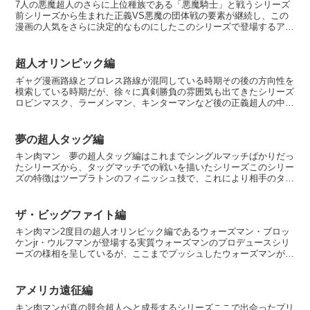
7人の悪魔超人のさらに上位種族である「悪魔騎士」と戦うシリーズ
前シリーズから生まれた正義VS悪魔の団体戦の要素が継続し、この
漫画の人気をさらに決定的なものにしたこのシリーズで登場するアシ
ュラマンやサンシャイン、ザ・ニンジャなどは後のシリーズ...
超人オリンピック編
ギャグ漫画路線とプロレス路線が混同している時期その後の方向性を
模索している時期だが、徐々に真剣勝負の雰囲気も出てきたシリーズ
ロビンマスク、ラーメンマン、キンターマンなど後の正義超人の中核
となるキャラクターも登場タワーブリッジやキャメルクラッ...
夢の超人タッグ編
キン肉マン 夢の超人タッグ編はこれまでシングルマッチばかりだっ
たシリーズから、タッグマッチでの戦いを描いたシリーズこのシリー
ズの特徴はツープラトンのフィニッシュ技で、これにより相手のタッ
グをKOするという流れが豪快だったマッスル・ドッキング...
ザ・ビッグファイト編
キン肉マン2度目の超人オリンピック編であるウォーズマン・ブロッ
ケンjr・ウルフマンが登場する実質ウォーズマンのプロデュースシリ
ーズの様相を呈しているが、ここまでプッシュしたウォーズマンが後
のシリーズ以降「かませ犬」キャラになってしまうとはこ...
アメリカ遠征編
キン肉マンが真の競合超人へと成長するシリーズここで出会ったプリ