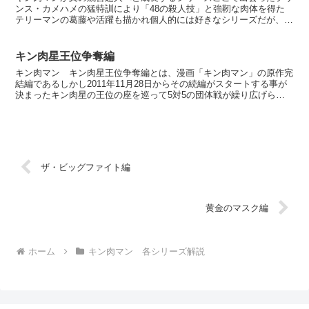
ンス・カメハメの猛特訓により「48の殺人技」と強靭な肉体を得た
テリーマンの葛藤や活躍も描かれ個人的には好きなシリーズだが、原
作のゆでたまご先生はこのシリーズが大嫌いとのことで、ア...
キン肉星王位争奪編
キン肉マン キン肉星王位争奪編とは、漫画「キン肉マン」の原作完
結編であるしかし2011年11月28日からその続編がスタートする事が
決まったキン肉星の王位の座を巡って5対5の団体戦が繰り広げられ
る火事場のクソ力を失いながらも勝ち続けたキン肉マ...
ザ・ビッグファイト編
黄金のマスク編
ホーム
キン肉マン 各シリーズ解説