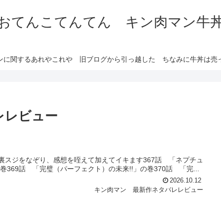
おてんこてんてん キン肉マン牛
ンに関するあれやこれや 旧ブログから引っ越した ちなみに牛丼は売
レレビュー
裏スジをなぞり、感想を咥えて加えてイキます367話 「ネプチュ
巻369話 「完璧（パーフェクト）の未来!!」の巻370話 「完...
2026.10.12
キン肉マン 最新作ネタバレレビュー