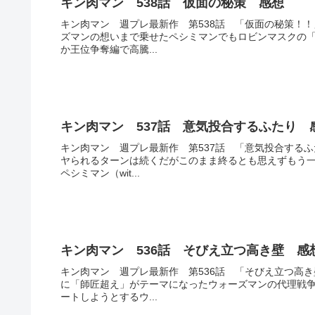
キン肉マン 538話 仮面の秘策 感想
キン肉マン 週プレ最新作 第538話 「仮面の秘策！
ズマンの想いまで乗せたペシミマンでもロビンマスクの
か王位争奪編で高騰...
キン肉マン 537話 意気投合するふたり 
キン肉マン 週プレ最新作 第537話 「意気投合する
ヤられるターンは続くだがこのまま終るとも思えずもう
ペシミマン（wit...
キン肉マン 536話 そびえ立つ高き壁 感
キン肉マン 週プレ最新作 第536話 「そびえ立つ高
に「師匠超え」がテーマになったウォーズマンの代理戦
ートしようとするウ...