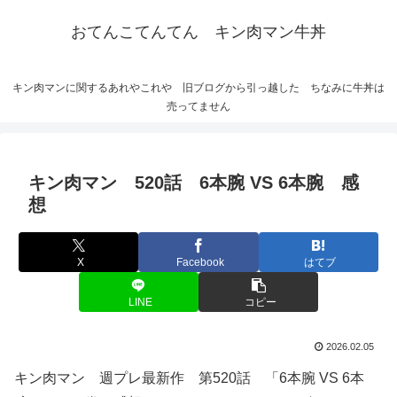
おてんこてんてん キン肉マン牛丼
キン肉マンに関するあれやこれや 旧ブログから引っ越した ちなみに牛丼は
売ってません
キン肉マン 520話 6本腕 VS 6本腕 感
想
X
Facebook
はてブ
LINE
コピー
2026.02.05
キン肉マン 週プレ最新作 第520話 「6本腕 VS 6本