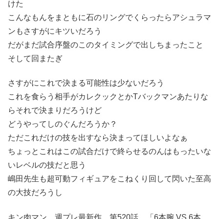
けた
こんなもんをまともに石のリングでくらったらアシュラマ
ンもさすがにキツいだろう
だがまだ試合序盤のこのタイミングで出しちまったこと
そして回またぎ
さすがにこれで決まる可能性は少ないだろう
これを食らう相手がカレクックとかTバックマンあたりな
らそれで決まりだろうけど
どうやってしのぐんだろうか？
ただこれだけの技を出すなら決まってほしいよなぁ
ちょっとこれはこの試合だけで終らせるのんはもったいな
いレベルの技だと思う
嶋田先生も超可動フィギュアをこねくり回して閃いた至高
の大技だろうし
キン肉マン 週プレ最新作 第520話 「6本腕 VS 6本