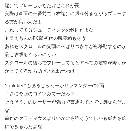
端）でプレーしがちだけどこれが罠
実際は画面の一番前で（右端）に張り付きながらプレーす
る方が良いんだよ
これって多分シューティングの鉄則だよな
ドラえもんのFC版初代の魔境編もそう
あれもスクロールの先頭にへばりつきながら移動するのが
最も攻撃をくらいにくい
スクロールの後ろでプレーしてるとすべての攻撃が降りか
かってくるから防ぎきれねーわけ
Youtubeにもあるじゃねーかサラマンダーの3面
まさに今回のコイツみてーだろ？
そうそうこのレーザーが強力で貫通もできて快感なんだよ
な
前作のグラディウスよりいかにも強そうでしかも威力を倍
にできるんだよな