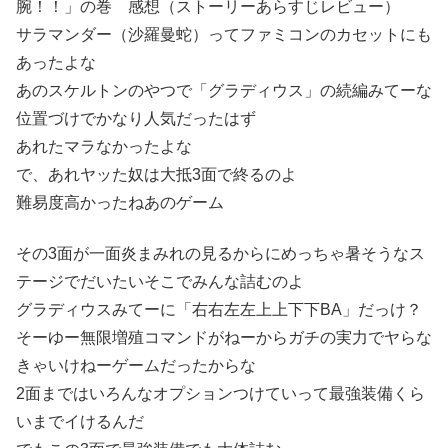
腕！！」の巻 感想（ストーリーあらすじレビュー）
サラマンダー（沙羅曼蛇）ってファミコンのカセットにも
あったよな
あのスケルトンのやつで「グラディウス」の続編みてーな
位置づけでかなり人気だったはず
あれたマラなかったよな
で、あれヤッた奴は大抵3面で終るのよ
難易度高かったねあのゲーム
その3面が一面炎まみれの見るからにめっちゃ暑そうなス
テージでだいたいそこでみんな詰むのよ
グラディウスみてーに「右右左左上上下下BA」だっけ？
そーゆー無限増殖コマンドがねーからガチの実力でヤらな
きゃいけねーゲームだったからな
2面まではいろんなオプションつけていって最強装備くら
いまでイけるんだ