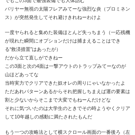
でもこの3面で最強装備でも大体詰む
バリヤー無視の太陽フレアみてーな強烈な炎（プロミネン
ス）が突然発生してそれ避けきれねーわけよ
一度ヤられると集めた装備ほとんど失っちまう（一応残機
が現れた瞬間にオプションだけは捕まえることはでき
る“救済措置”はあったが）
だから立て直しができねー
この3面と次の4面は一撃アウトのトラップみてーなのが
山ほどあってな
当時実力でクリアできた奴オレの周りにゃいなかったよ
ただあれパターンあるからそれ把握しちまえば運の要素は
割と少ないからそこまで大変でもねーんだけどな
それに気づいたのは大学生のときでその時ようやくクリア
して10年越しの感動に満たされたもんだ
もう一つの攻略法として横スクロール画面の一番後ろ（左