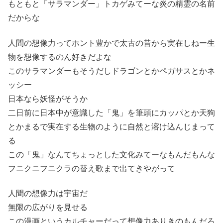
もともと「サラマンダー」トカゲみてーな炎の精霊の名前
だからな
人間の想像力ってホント豊かで太古の昔から実在しねー生
物を想像するのん好きだよな
このサラマンダーもそうだしドラゴンとかペガサスとかネ
ッシー
日本なら妖怪がそうか
二日前に日本中が意識した「鬼」を筆頭にカッパとか天狗
とかまるで実在する生物のように自然と溶け込んじまって
る
この「鬼」なんてちょっとした文化みてーなもんだもんな
フニクニフニクラの替え歌まで出てきやがって
人間の想像力は宇宙だ
無限の広がりを見せる
この漫画というカルチャーだって想像力ありきのもんだろ