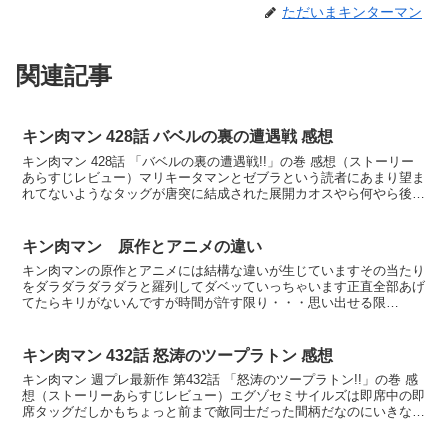
ただいまキンターマン
関連記事
キン肉マン 428話 バベルの裏の遭遇戦 感想
キン肉マン 428話 「バベルの裏の遭遇戦!!」の巻 感想（ストーリー
あらすじレビュー）マリキータマンとゼブラという読者にあまり望ま
れてないようなタッグが唐突に結成された展開カオスやら何やら後が
つかえてるから時間超人の強さを際立たせてヤられ...
キン肉マン 原作とアニメの違い
キン肉マンの原作とアニメには結構な違いが生じていますその当たり
をダラダラダラダラと羅列してダベッていっちゃいます正直全部あげ
てたらキリがないんですが時間が許す限り・・・思い出せる限
り・・・つらつらと随時更新しながら羅列していきます・脇役のキ...
キン肉マン 432話 怒涛のツープラトン 感想
キン肉マン 週プレ最新作 第432話 「怒涛のツープラトン!!」の巻 感
想（ストーリーあらすじレビュー）エグゾセミサイルズは即席中の即
席タッグだしかもちょっと前まで敵同士だった間柄だなのにいきなり
ぶっつけ本番で次々とツープラトン技を披露して...