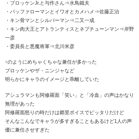
・ブロッケンJr.と与作さん⇒水鳥鐵夫
・バッファローマンとイワオとカメハメ⇒佐藤正治
・キン骨マンとシルバーマン⇒二又一成
・キン肉大王とアトランティスとネプチューンマン⇒岸野
一彦
・委員長と悪魔将軍⇒北川米彦
↑のようにめちゃくちゃな兼任が多かった
ブロッケンやザ・ニンジャなど
明らかにキャラのイメージと乖離していた
アシュラマンも阿修羅面「笑い」と「冷血」の声はかなり
無理があった
阿修羅面怒りの時だけは郷里ボイスでピッタリだけど
そんなこんなでキャラが多すぎることもあるけど1人の声
優に兼任させすぎた