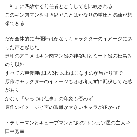
「神」に匹敵する前任者とどうしても比較される
このキン肉マンを引き継ぐことはかなりの重圧と試練が想
像できる
だが全体的に声優陣はかなりキャラクターのイメージにあ
った声と感じた
無印のアニメはキン肉マン役の神谷明とミート役の松島み
のり以外
すべての声優陣は1人3役以上はこなすのが当たり前で
原作キャラクターのイメージもほぼ考えずに配役してた感
があり
かなり「やっつけ仕事」の印象も否めず
原作のイメージと声の乖離が大きいキャラが多かった
・テリーマンとキューブマンと“あの”トンカツ屋の主人⇒
田中秀幸