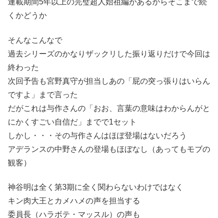
連載期間5年以上の完璧超人始祖編があるからそこまで続
くかどうか
そんなこんなで
過去シリーズのかなりザックリした振り返りだけで今回は
終わった
次回予告も宮野真守が担当しあの「屁の突っ張りはいらん
ですよ」まで言った
だがこれは与作さんの「おお、言葉の意味はわからんがと
にかくすごい自信だ」までで1セット
しかし・・・その与作さんはほぼ登場はないだろう
アデランスの中野さんの登場もほぼなし（あってもモブの
観客）
神谷明は全く第3期に全く関わらないわけではなく
キン肉大王とカメハメの声を担当する
委員長（ハラボテ・マッスル）の声も