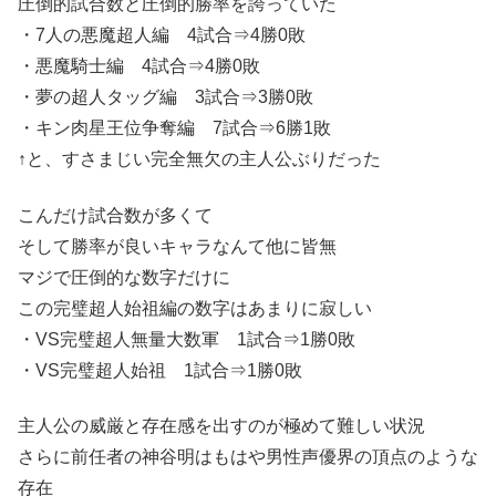
圧倒的試合数と圧倒的勝率を誇っていた
・7人の悪魔超人編 4試合⇒4勝0敗
・悪魔騎士編 4試合⇒4勝0敗
・夢の超人タッグ編 3試合⇒3勝0敗
・キン肉星王位争奪編 7試合⇒6勝1敗
↑と、すさまじい完全無欠の主人公ぶりだった
こんだけ試合数が多くて
そして勝率が良いキャラなんて他に皆無
マジで圧倒的な数字だけに
この完璧超人始祖編の数字はあまりに寂しい
・VS完璧超人無量大数軍 1試合⇒1勝0敗
・VS完璧超人始祖 1試合⇒1勝0敗
主人公の威厳と存在感を出すのが極めて難しい状況
さらに前任者の神谷明はもはや男性声優界の頂点のような
存在