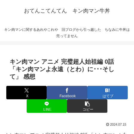
おてんこてんてん キン肉マン牛丼
キン肉マンに関するあれやこれや 旧ブログから引っ越した ちなみに牛丼は
売ってません
キン肉マン アニメ 完璧超人始祖編 0話
「キン肉マンよ永遠（とわ）に･･･そし
て」 感想
X
Facebook
はてブ
LINE
コピー
2024.07.15