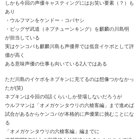
しかも今回の声優キャスティングにはお笑い要素（？）も
あり
・ウルフマンをケンドー・コバヤシ
・ビッグザ武道（ネプチューンキング）を麒麟の川島明
が担当している
実はケンコバも麒麟川島も声優界では低音イケボとして評
価が高く
ある意味声優の仕事も向いている2人ではある
ただ川島のイケボをネプキンに充てるのは想像つかなかっ
たが(笑)
ネプキンは今回の0話くらいしか登場しないだろうが
ウルフマンは「オメガケンタウリの六槍客編」まで進めば
試合があるからケンコバが本格的に声優業に挑むことにな
る
「オメガケンタウリの六槍客編」編までに