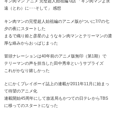
キン肉マン アニメ 完璧超人始祖編 0話 「キン肉マンよ永
遠（とわ）に･･･そして」 感想
キン肉マンの完璧超人始祖編のアニメ版がついに7/7の七
夕の夜にスタートした
まるで織り姫と彦星のようなキン肉マンとテリーマンの濃
厚な絡みからおっぱじまった
冒頭ナレーションは40年前のアニメ版無印（第1期）で
テリーマンの声を担当した田中秀幸というサプライズ
これがかなり嬉しかった
とにかくプレイボーイ誌上の連載が2011年11月に始まっ
て待望のアニメ化
連載開始45周年にして放送局もかつての日テレからTBS
に移ってのスタートになった