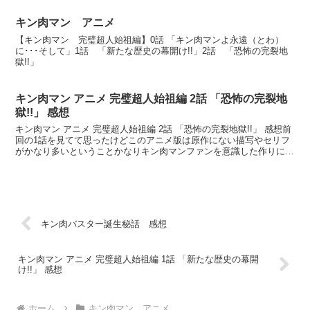
キン肉マン アニメ
【キン肉マン 完璧超人始祖編】0話 「キン肉マンよ永遠（とわ）
に･･･そして」1話 「新たな歴史の幕開け!!」2話 「恐怖の完裂地
獄!!」
キン肉マン アニメ 完璧超人始祖編 2話 「恐怖の完裂地
獄!!」 感想
キン肉マン アニメ 完璧超人始祖編 2話 「恐怖の完裂地獄!!」 感想前
回の1話を見てて思ったけどこのアニメ版は原作にない描写やセリフ
がかなり多いということかなりキン肉マンファンを意識した作りにな
っているのもわかる原作では描かれなかったキン...
キン肉バスター誕生秘話 感想
キン肉マン アニメ 完璧超人始祖編 1話 「新たな歴史の幕開
け!!」 感想
ホーム
キン肉マン アニメ