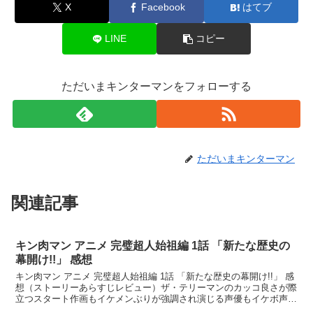
X
Facebook
はてブ
LINE
コピー
ただいまキンターマンをフォローする
ただいまキンターマン
関連記事
キン肉マン アニメ 完璧超人始祖編 1話 「新たな歴史の
幕開け!!」 感想
キン肉マン アニメ 完璧超人始祖編 1話 「新たな歴史の幕開け!!」 感
想（ストーリーあらすじレビュー）ザ・テリーマンのカッコ良さが際
立つスタート作画もイケメンぶりが強調され演じる声優もイケボ声優
の小野大輔だから尚更小野大輔の声はジョジョの...