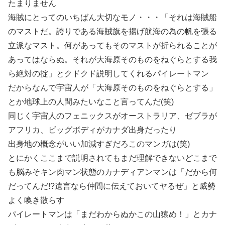
たまりません
海賊にとってのいちばん大切なモノ・・・「それは海賊船
のマストだ。誇りである海賊旗を揚げ航海の為の帆を張る
立派なマスト。何があってもそのマストが折られることが
あってはならぬ。それが大海原そのものをねぐらとする我
ら絶対の掟」とクドクド説明してくれるパイレートマン
だからなんで宇宙人が「大海原そのものをねぐらとする」
とか地球上の人間みたいなこと言ってんだ(笑)
同じく宇宙人のフェニックスがオーストラリア、ゼブラが
アフリカ、ビッグボディがカナダ出身だったり
出身地の概念がいい加減すぎだろこのマンガは(笑)
とにかくここまで説明されてもまだ理解できないどこまで
も脳みそキン肉マン状態のカナディアンマンは「だから何
だってんだ!?遺言なら仲間に伝えておいてヤるぜ」と威勢
よく喚き散らす
パイレートマンは「まだわからぬかこの山猿め！」とカナ