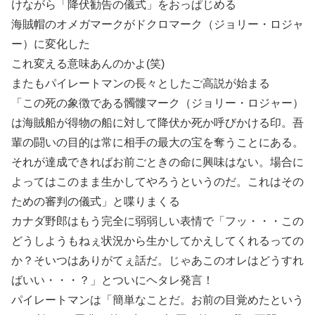
けながら「降伏勧告の儀式」をおっぱじめる
海賊帽のオメガマークがドクロマーク（ジョリー・ロジャ
ー）に変化した
これ変える意味あんのかよ(笑)
またもパイレートマンの長々としたご高説が始まる
「この死の象徴である髑髏マーク（ジョリー・ロジャー）
は海賊船が得物の船に対して降伏か死か呼びかける印。吾
輩の闘いの目的は常に相手の最大の宝を奪うことにある。
それが達成できればお前ごときの命に興味はない。場合に
よってはこのまま生かしてやろうというのだ。これはその
ための審判の儀式」と喋りまくる
カナダ野郎はもう完全に弱弱しい表情で「フッ・・・この
どうしようもねぇ状況から生かしてかえしてくれるっての
か？そいつはありがてぇ話だ。じゃあこのオレはどうすれ
ばいい・・・？」とついにヘタレ発言！
パイレートマンは「簡単なことだ。お前の目覚めたという