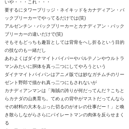
いや・・・これ・・・
要するにタワーブリッジ・ネイキッドをカナディアン・バ
ックブリーカーでやってるだけでは(笑)
アルゼンチン・バックブリーカーとカナディアン・バック
ブリーカーの違いだけで(笑)
そもそもどっちも趣旨としては背骨をへし折るという目的
の技なのも一緒だし
あわよくばダイナマイトパイパーやパルテノンやウルトラ
マンみたいに胴体を真っ二つにしてやろうという
ダイナマイトパイパンはアニメ版では妙なガチムチのリー
ゼント野郎で描かれ真っ二つにもされないが
カナディアンマンは「海賊の誇りが何だってんだ？こちと
らカナダの山奥育ち。てめぇの背中がマストだってんなら
その材料の大木をぶった切るのがオレの仕事だー！」と喚
き散らしながらさらにパイレートマンの肉体を反らせまく
る