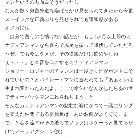
マンというのも面白そうだったし
なんか散々鬼畜外道な姿ばっかり見せられてきたから今更
ストイックな正義ぶりを見せられても違和感がある
オメガ民生
「自分で言うのも情けない話だが、もし1か月以上前のカ
ナディアンマンなら喜んで尻尾を振って降伏していただろ
うぜ。でも今はダメだ。その提案だけは飲めやしね
ぇ・・・」と本音を口にするカナディアンマン
ジョリー・ロジャーのチャンスは一度きりだがホントにそ
れでいいの？とパイレートマンに言われても「あぁオレは
生まれ変わったんだよ。ここで命乞いなんかしたらあの世
でティーパックマンに殺されちまう」と
そんなカナディアンマンの悲壮な姿にかつて一緒にリング
を支えた仲間である委員長は「あのお前がよくぞそこま
で」と涙を流すがその後ろでノックはボケーっと見てるだ
けでノーリアクション(笑)