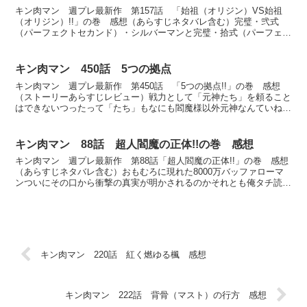
キン肉マン 週プレ最新作 第157話 「始祖（オリジン）VS始祖
（オリジン）!!」の巻 感想（あらすじネタバレ含む）完璧・弐式
（パーフェクトセカンド）・シルバーマンと完璧・拾式（パーフェク
ト・テンス）・サイコマンの身内同士の闘いが始まった最...
キン肉マン 450話 5つの拠点
キン肉マン 週プレ最新作 第450話 「5つの拠点!!」の巻 感想
（ストーリーあらすじレビュー）戦力として「元神たち」を頼ること
はできないつったって「たち」もなにも閻魔様以外元神なんていねー
じゃねーかタチもネコもあるかどっちみち戦力だなんて...
キン肉マン 88話 超人閻魔の正体!!の巻 感想
キン肉マン 週プレ最新作 第88話「超人閻魔の正体!!」の巻 感想
（あらすじネタバレ含む）おもむろに現れた8000万バッファローマ
ンついにその口から衝撃の真実が明かされるのかそれとも俺タチ読者
からすれば「そんなことはもう知ってるよ」状態なの...
キン肉マン 220話 紅く燃ゆる楓 感想
キン肉マン 222話 背骨（マスト）の行方 感想