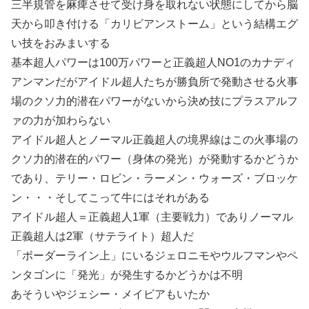
三半規管を麻痺させて受け身を取れない状態にしてから脳
天から叩き付ける「カリビアンストーム」という結構エグ
い技をおみまいする
基本超人パワーは100万パワーと正義超人NO1のカナディ
アンマンだがアイドル超人たちが勝負所で発動させる火事
場のクソ力的潜在パワーがないから決め技にプラスアルフ
ァの力が加わらない
アイドル超人とノーマル正義超人の境界線はこの火事場の
クソ力的潜在的パワー（身体の発光）が発動するかどうか
であり、テリー・ロビン・ラーメン・ウォーズ・ブロッケ
ン・・・そしてこって牛にはそれがある
アイドル超人＝正義超人1軍（主要戦力）でありノーマル
正義超人は2軍（サテライト）超人だ
「ボーダーライン上」にいるジェロニモやウルフマンやペ
ンタゴンに「発光」が発生するかどうかは不明
あそういやジェシー・メイビアもいたか