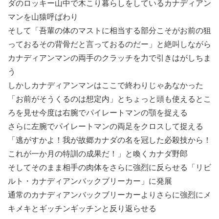
ダのロッキー山中で木こり暮らしをしているカナディアン
マンを山猿呼ばわり
そして「吾輩の体のマストに相当する部分こそがお前の狙
っておるその背骨だと言っておるのだー」と絶叫しながら
カナディアンマンの両手のクラッチを力で引きはがしちま
う
しかしカナディアンマンはここで終わりじゃあなかった
「お前がそうくるのは想定内」とちょっと頭も使えるとこ
ろを見せ今度は右腕でパイレートマンの顎を捉える
さらに左腕でパイレートマンの両足をクロスして捉える
「逃がすかよ！我が故郷カナダの名を冠した必殺技から！
これが一か月の特訓の成果だ！」と喚くカナダ野郎
そしてそのまま相手の肉体をさらに強烈に反らせる「リビ
ルト・カナディアンバックブリーカー」に発展
通常のカナディアンバックブリーカーよりさらに強烈にメ
キメキとギッチンギッチンと反り返らせる