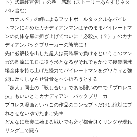
ト）式最終宣告!!」の巻 感想（ストーリーあらすじネタ
バレ含む）
「カナスペ」の絆によるフットボールタックルをパイレー
トマンにキめたカナディアンマンはそのままパイレートマ
ンの肉体を肩に担ぎ上げてついに「必殺技（？）」のカナ
ディアンバックブリーカーの態勢に！
先に必殺技を出した超人は高確率で負けるというこのマン
ガの潮流にモロに従う形となるがそれでもかつて後楽園球
場全体を持ち上げた怪力でパイレートマンをグワキィと強
烈に反りしならせ背骨をヘシ折ろうとする
「超人」同士の「殺し合い」である闘いの中で「プロレス
技」もいいとこカナディアン・バックブリーカー
プロレス漫画というこの作品のコンセプトだけは絶対にブ
れさせないゆでたまご先生
どんなに唐突に始まる戦いでも必ず都合良くリングが現れ
リング上で闘う