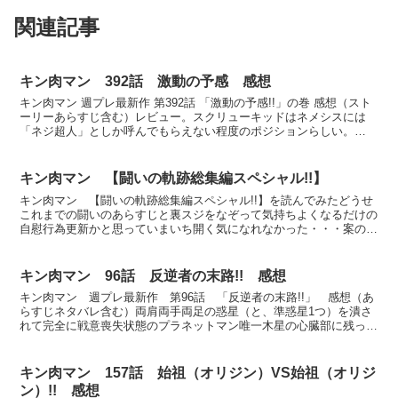
関連記事
キン肉マン 392話 激動の予感 感想
キン肉マン 週プレ最新作 第392話 「激動の予感!!」の巻 感想（スト
ーリーあらすじ含む）レビュー。スクリューキッドはネメシスには
「ネジ超人」としか呼んでもらえない程度のポジションらしい。
「1000人の弟子」と立場は同じようなもんだろうか...
キン肉マン 【闘いの軌跡総集編スペシャル!!】
キン肉マン 【闘いの軌跡総集編スペシャル!!】を読んでみたどうせ
これまでの闘いのあらすじと裏スジをなぞって気持ちよくなるだけの
自慰行為更新かと思っていまいち開く気になれなかった・・・案の
定、週プレNEWSを開いてもサイドバーのニュースばかり...
キン肉マン 96話 反逆者の末路!! 感想
キン肉マン 週プレ最新作 第96話 「反逆者の末路!!」 感想（あ
らすじネタバレ含む）両肩両手両足の惑星（と、準惑星1つ）を潰さ
れて完全に戦意喪失状態のプラネットマン唯一木星の心臓部に残った
ターボメンのお面がストロング・ザ・武道の魂がなぜな...
キン肉マン 157話 始祖（オリジン）VS始祖（オリジ
ン）!! 感想