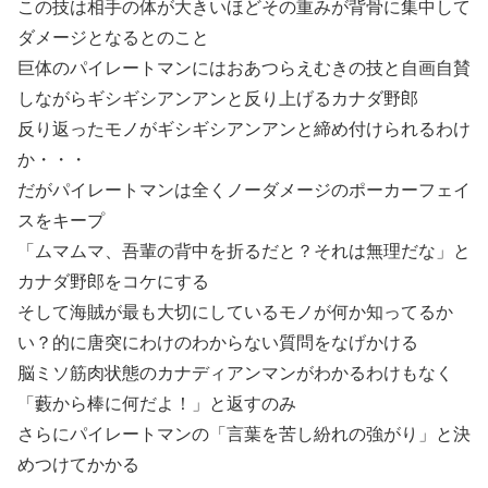
この技は相手の体が大きいほどその重みが背骨に集中して
ダメージとなるとのこと
巨体のパイレートマンにはおあつらえむきの技と自画自賛
しながらギシギシアンアンと反り上げるカナダ野郎
反り返ったモノがギシギシアンアンと締め付けられるわけ
か・・・
だがパイレートマンは全くノーダメージのポーカーフェイ
スをキープ
「ムマムマ、吾輩の背中を折るだと？それは無理だな」と
カナダ野郎をコケにする
そして海賊が最も大切にしているモノが何か知ってるか
い？的に唐突にわけのわからない質問をなげかける
脳ミソ筋肉状態のカナディアンマンがわかるわけもなく
「藪から棒に何だよ！」と返すのみ
さらにパイレートマンの「言葉を苦し紛れの強がり」と決
めつけてかかる