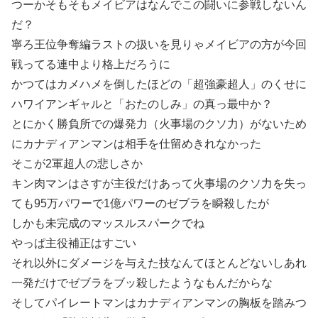
つーかそもそもメイビアはなんでこの闘いに参戦しないん
だ？
寧ろ王位争奪編ラストの扱いを見りゃメイビアの方が今回
戦ってる連中より格上だろうに
かつてはカメハメを倒したほどの「超強豪超人」のくせに
ハワイアンギャルと「おたのしみ」の真っ最中か？
とにかく勝負所での爆発力（火事場のクソ力）がないため
にカナディアンマンは相手を仕留めきれなかった
そこが2軍超人の悲しさか
キン肉マンはさすが主役だけあって火事場のクソ力を失っ
ても95万パワーで1億パワーのゼブラを瞬殺したが
しかも未完成のマッスルスパークでね
やっぱ主役補正はすごい
それ以外にダメージを与えた技なんてほとんどないしあれ
一発だけでゼブラをブッ殺したようなもんだからな
そしてパイレートマンはカナディアンマンの胸板を踏みつ