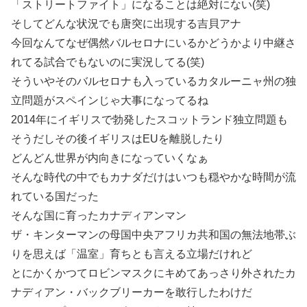
「ストリートファイト」になることは絶対にない(笑)
そしてどんな状況でも唐突に出現する吉貝アナ
今回なんてなぜ偶然バルセロナにいるかどうかより中継さ
れてる試合でもないのに実況してる(笑)
そういやそのバルセロナも入っているカタルーニャ州の独
立問題がスペインじゃ大事になってるね
2014年にイギリスで勃発したスコットランド独立問題も
そうだしその後イギリスはEUを離脱したり
どんどん世界が内向きになっていくなぁ
そんな時代の中でもカナダだけはいつも穏やかな時間が流
れている国だった
そんな国に育ったカナディアンマン
ザ・キンターマンの母国中央アフリカ共和国の無法地帯ぶ
りを思えば「温室」育ちとも言える立場だけれど
とにかくかつてロビンマスクにキめてあっさり外されたカ
ナディアン・バックブリーカーを敢行したわけだ