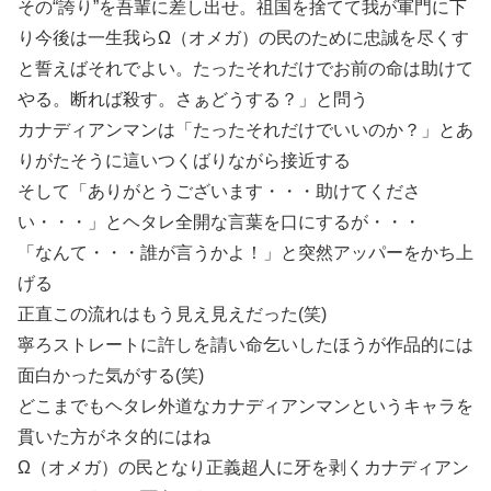
その“誇り”を吾輩に差し出せ。祖国を捨てて我が軍門に下
り今後は一生我らΩ（オメガ）の民のために忠誠を尽くす
と誓えばそれでよい。たったそれだけでお前の命は助けて
やる。断れば殺す。さぁどうする？」と問う
カナディアンマンは「たったそれだけでいいのか？」とあ
りがたそうに這いつくばりながら接近する
そして「ありがとうございます・・・助けてくださ
い・・・」とヘタレ全開な言葉を口にするが・・・
「なんて・・・誰が言うかよ！」と突然アッパーをかち上
げる
正直この流れはもう見え見えだった(笑)
寧ろストレートに許しを請い命乞いしたほうが作品的には
面白かった気がする(笑)
どこまでもヘタレ外道なカナディアンマンというキャラを
貫いた方がネタ的にはね
Ω（オメガ）の民となり正義超人に牙を剥くカナディアン