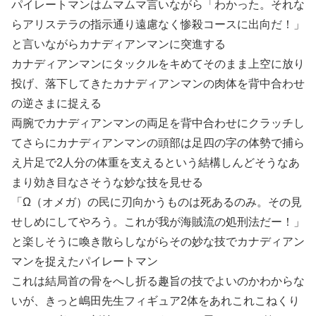
パイレートマンはムマムマ言いながら「わかった。それな
らアリステラの指示通り遠慮なく惨殺コースに出向だ！」
と言いながらカナディアンマンに突進する
カナディアンマンにタックルをキめてそのまま上空に放り
投げ、落下してきたカナディアンマンの肉体を背中合わせ
の逆さまに捉える
両腕でカナディアンマンの両足を背中合わせにクラッチし
てさらにカナディアンマンの頭部は足四の字の体勢で捕ら
え片足で2人分の体重を支えるという結構しんどそうなあ
まり効き目なさそうな妙な技を見せる
「Ω（オメガ）の民に刃向かうものは死あるのみ。その見
せしめにしてやろう。これが我が海賊流の処刑法だー！」
と楽しそうに喚き散らしながらその妙な技でカナディアン
マンを捉えたパイレートマン
これは結局首の骨をへし折る趣旨の技でよいのかわからな
いが、きっと嶋田先生フィギュア2体をあれこれこねくり