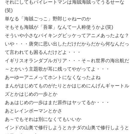
それにしてもパイレートマンは海賊海賊ってうるせーな
(笑)
単なる「海賊ごっこ」野郎じゃねーのか
そもそも海賊が「吾輩」なんて一人称使うかよ(笑)
そういや小さなバイキングビッケってアニメあったよな？
いや・・・唐突に思い出しただけだからだから何なんだっ
て言われても困るんだけどよ・・・
イギリスオランダブルガリア・・・そ～れ世界の海出航だ
～とかいう主題歌が耳に残ってやがってよ・・・
あーゆーアニメってホントになくなったよね
まんがはじめてものがたりとかはじめにんげんギャートル
ズとかはじめの一歩とか
あぁはじめの一歩はまだ原作はヤッてるか・・・
あとレインボーマンとかさ
あ～でもそれは別になくてもいいか
インドの山奥で修行しようとカナダの山奥で修行しようと