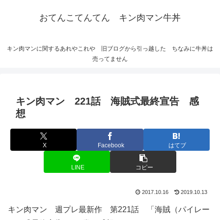
おてんこてんてん キン肉マン牛丼
キン肉マンに関するあれやこれや 旧ブログから引っ越した ちなみに牛丼は
売ってません
キン肉マン 221話 海賊式最終宣告 感
想
X
Facebook
はてブ
LINE
コピー
2017.10.16
2019.10.13
キン肉マン 週プレ最新作 第221話 「海賊（パイレー