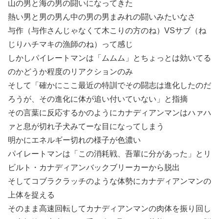
山の男と海の男の闘いになってきた
熱い男と男の男ん中の男の男まみれの闘いみたいなさ
与作（与作さんじゃなくて木こりの方のね）VSサブ（ね
じりハチマキの漁師のね）って感じ
しかしパイレートマンは「ムムム」とちょっとは効いてる
のかどうか程度のリアクションのみ
そして「確かにここ最近の特訓でその闘志は進化したのだ
ろうが、その進化に体が追い付いていない」と指摘
その言葉に反応するかのようにカナディアンマンはハァハ
ァと息が切れ子犬みてーな目になってしまう
明かにエネルギー切れの様子が色濃い
パイレートマンは「この消耗戦、吾輩に分があった」とリ
ビルト・カナディアンバックブリーカーから脱出
そしてコブラクラッチのような体勢にカナディアンマンの
上体を捉える
そのまま高速回転してカナディアンマンの肉体を振り回し