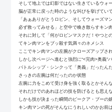
そして地上では幻影ではない生きているウォ
脳が正常に戻った時のような叫びを挙げていて
「あぁありがとうロビン、そしてウォーズマ
必ず救ってみせる」と空中で喚き散らすキン
それに対して「何がロビンマスクだ！やつと
てキン肉マンをブッ殺す気満々のネメシス
ここでキン肉マンの左腕がクローズアップさ
しかし次ページへ進むと強烈に“<完肉>奥義
バトルシップ・シンクって「奥義」だったん
さっきの左腕は何だったのか状態
左腕に力をこめて受け身を強く取るとかそん
それだけでのあれほどの技を防げるとも思え
しかも技が決まった瞬間のピークア・ブーの
キン肉マンの死がそんなにうれしいのかお前