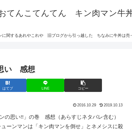
おてんこてんてん キン肉マン牛
ンに関するあれやこれや 旧ブログから引っ越した ちなみに牛丼は売
思い 感想
はてブ
LINE
コピー
2016.10.29
2019.10.13
ンの思い!!」の巻 感想（あらすじネタバレ含む）
チューンマンは「キン肉マンを倒せ」とネメシスに殺