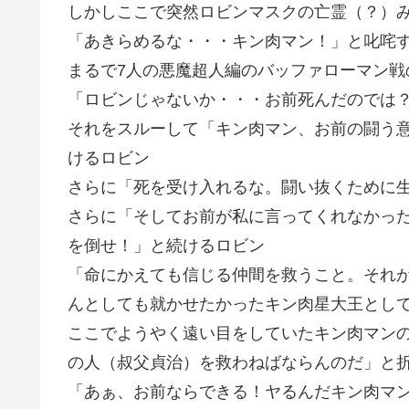
しかしここで突然ロビンマスクの亡霊（？）
「あきらめるな・・・キン肉マン！」と叱咤
まるで7人の悪魔超人編のバッファローマン戦
「ロビンじゃないか・・・お前死んだのでは
それをスルーして「キン肉マン、お前の闘う
けるロビン
さらに「死を受け入れるな。闘い抜くために
さらに「そしてお前が私に言ってくれなかっ
を倒せ！」と続けるロビン
「命にかえても信じる仲間を救うこと。それ
んとしても就かせたかったキン肉星大王とし
ここでようやく遠い目をしていたキン肉マン
の人（叔父貞治）を救わねばならんのだ」と
「あぁ、お前ならできる！ヤるんだキン肉マ