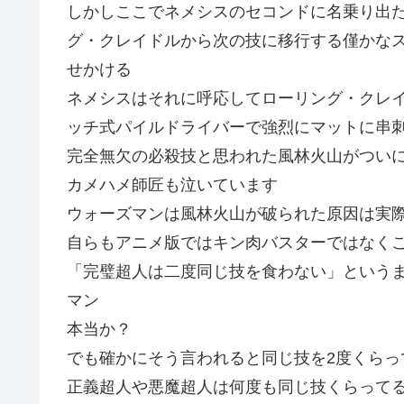
しかしここでネメシスのセコンドに名乗り出
グ・クレイドルから次の技に移行する僅かな
せかける
ネメシスはそれに呼応してローリング・クレ
ッチ式パイルドライバーで強烈にマットに串
完全無欠の必殺技と思われた風林火山がつい
カメハメ師匠も泣いています
ウォーズマンは風林火山が破られた原因は実
自らもアニメ版ではキン肉バスターではなくこ
「完璧超人は二度同じ技を食わない」という
マン
本当か？
でも確かにそう言われると同じ技を2度くらっ
正義超人や悪魔超人は何度も同じ技くらって