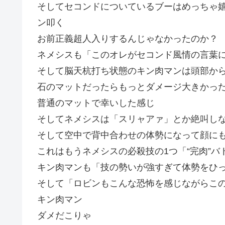
そしてセコンドについているブーはめっちゃ
ン叩く
お前正義超人入りするんじゃなかったのか？
ネメシスも「このオレがセコンド風情の言葉
そして脳天杭打ち状態のキン肉マンは頭部か
石のマットだったらもっとダメージ大きかっ
普通のマットで幸いした感じ
そしてネメシスは「スリャアァ」とか絶叫し
そして空中で背中合わせの体勢になって顔に
これはもうネメシスの必殺技の1つ「“完肉”
キン肉マンも「技の勢いが強すぎて体勢をひ
そして「ロビンもこんな恐怖を感じながらこ
キン肉マン
ダメだこりゃ