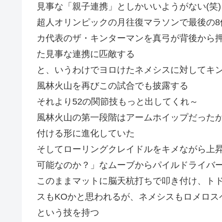
見事な「親子連携」としかいいようがない(笑)
超人オリンピックの月往復マラソンで最後の
カ代表のザ・キンターマンを真弓が背後から
た見事な連携に匹敵する
と、いうわけでヨロけたネメシスに対してキ
風林火山を再びこの試合でも披露する
それより52の関節技もっと出してくれ～
風林火山の第一段階はアームホイップだった
付ける形に進化していた
そしてローリングクレイドルをキメながら上
可能なのか？」なムーブからパイルドライバ
このままマットに脳天杭打ちで叩き付け、ト
スもKOかと思われるが、ネメシスもロメロス
という技を持つ