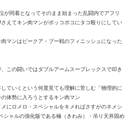
8位が同着となってそのまま始まった乱闘内でアフリ
押さえてキン肉マンがボッコボコにタコ殴りにしてい
ン肉マンはピークア・ブー戦のフィニッシュになった
が、この闘いではダブルアームスープレックスで叩き
昇していくという何度見ても理解に苦しむ「物理的に
ーの体勢に入ろうとするキン肉マン
ドメにロメロ・スペシャルをキメればさすがのネメシ
ペシャルの強化版である極（きわみ）・吊り天井固め