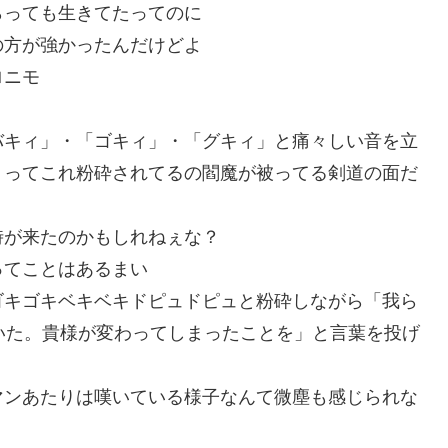
らっても生きてたってのに
の方が強かったんだけどよ
ロニモ
バキィ」・「ゴキィ」・「グキィ」と痛々しい音を立
・ってこれ粉砕されてるの閻魔が被ってる剣道の面だ
時が来たのかもしれねぇな？
ってことはあるまい
ゴキゴキベキベキドピュドピュと粉砕しながら「我ら
いた。貴様が変わってしまったことを」と言葉を投げ
マンあたりは嘆いている様子なんて微塵も感じられな