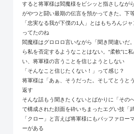
すると将軍様は閻魔様をビシッと指さしなが
がやつと闘い最期の伝言を預かってきた。下等
「忠実なる我が下僕の1人」とはもちろんジ
ってたのね
閻魔様はグロロロ言いながら「聞き間違いだ
ら私を否定するようなことはない。“柔軟”に
い、将軍様の言うことを信じようとしない
「そんなこと信じたくない！」って感じ？
将軍様は「あぁ、そうだった。そしてとうとう
返す
そんな話もう聞きたくないとばかりに「その
で構成された顔面を砕いちまったエグい技「
「クロー」と言えば将軍様にもバッファロー
ーがある