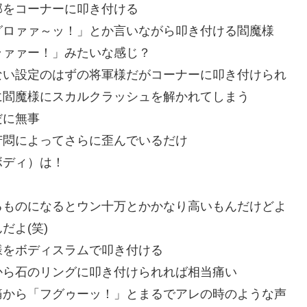
部をコーナーに叩き付ける
グロァァ～ッ！」とか言いながら叩き付ける閻魔様
ラァァー！」みたいな感じ？
ない設定のはずの将軍様だがコーナーに叩き付けられ
に閻魔様にスカルクラッシュを解かれてしまう
だに無事
苦悶によってさらに歪んでいるだけ
ボディ）は！
るものになるとウン十万とかかなり高いもんだけどよ
だよ(笑)
様をボディスラムで叩き付ける
から石のリングに叩き付けられれば相当痛い
痛から「フグゥーッ！」とまるでアレの時のような声