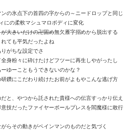
マンの氷点下の首四の字からの～ニードロップと同じ
ィにの柔軟マシュマロボディに変化
りが大きいだけの卍固め
無欠雁字搦めから脱出する
されても平気だったよね
ありがちな設定でさ
て全身粉々に砕けたけどフツーに再生しやがったし
あーゆーこともうできないのかな？
の研鑽にこだわり続けたお前がよもやこんな逃げ方
のだと、やつから託された貴様への伝言すっかり伝え
得意技だったファイヤーボールプレスを閻魔様に敢行
ながらその動きがペインマンのものだと気づく