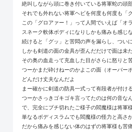
絶叫しながら頭に巻き付いている将軍蛇の頭
それでも外れない将軍ヘビを何度も何度も「
この「グロアァー！」って人間でいえば「オ
スネーク軟体ボディになりしかも痛みも感じ
続けると「グッ」と苦悶の声を漏らし、つい
しかも剣道の面の金具が歪んだだけで面は未
その奥の血走って充血した目がさらに怒りと
つーかまだ砕けねーのかよこの面（オーバー
どんだけ丈夫なんだよ
まー確かに剣道の防具一式って有段者が付け
つーかさっきゴキゴキ言ってたのは何の音なん
で、完全にブチ切れたご様子の閻魔様は将軍
単なるボディスラムでも閻魔様の怪力と高さ
だから痛みを感じない体のはずの将軍様も苦