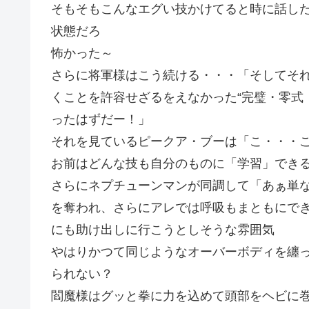
そもそもこんなエグい技かけてると時に話し
状態だろ
怖かった～
さらに将軍様はこう続ける・・・「そしてそ
くことを許容せざるをえなかった“完璧・零式
ったはずだー！」
それを見ているピークア・ブーは「こ・・・
お前はどんな技も自分のものに「学習」でき
さらにネプチューンマンが同調して「あぁ単
を奪われ、さらにアレでは呼吸もまともにで
にも助け出しに行こうとしそうな雰囲気
やはりかつて同じようなオーバーボディを纏
られない？
閻魔様はグッと拳に力を込めて頭部をヘビに