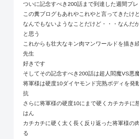
ついに記念すべき200話まで到達した週間プ
この糞ブログもあれやこれやと言ってきたけ
なんでもないようなことだけど・・・なんだ
と思う
これからも壮大なキン肉マンワールドを描き
先生
好きです
そしてその記念すべき200話は超人閻魔VS
将軍様は硬度10ダイヤモンド完熟ボディを発
抗
さらに将軍様の硬度10にまで硬くカチカチに
はん
カチカチに硬く太く長く反り返った将軍様の
る