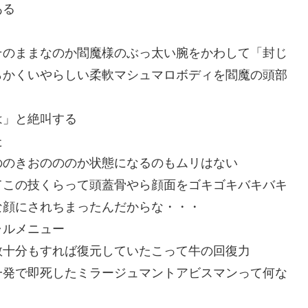
ある
そのままなのか閻魔様のぶっ太い腕をかわして「封じ
らかくいやらしい柔軟マシュマロボディを閻魔の頭部
は」と絶叫する
た
ののきおのののか状態になるのもムリはない
てこの技くらって頭蓋骨やら顔面をゴキゴキバキバキ
な顔にされちまったんだからな・・・
ャルメニュー
数十分もすれば復元していたこって牛の回復力
一発で即死したミラージュマントアビスマンって何な