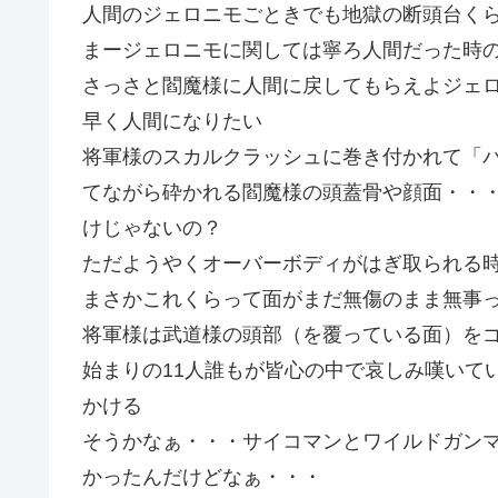
人間のジェロニモごときでも地獄の断頭台く
まージェロニモに関しては寧ろ人間だった時
さっさと閻魔様に人間に戻してもらえよジェ
早く人間になりたい
将軍様のスカルクラッシュに巻き付かれて「
てながら砕かれる閻魔様の頭蓋骨や顔面・・
けじゃないの？
ただようやくオーバーボディがはぎ取られる
まさかこれくらって面がまだ無傷のまま無事
将軍様は武道様の頭部（を覆っている面）を
始まりの11人誰もが皆心の中で哀しみ嘆いて
かける
そうかなぁ・・・サイコマンとワイルドガン
かったんだけどなぁ・・・