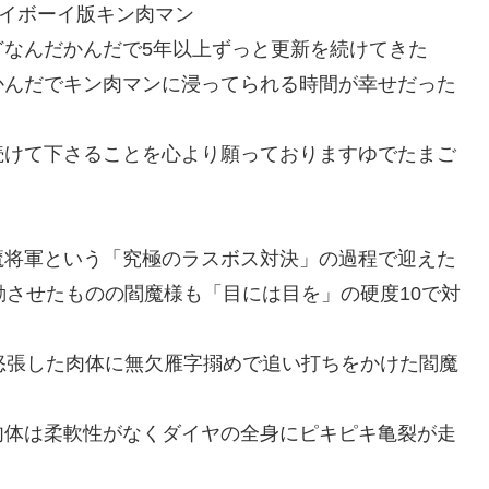
レイボーイ版キン肉マン
どなんだかんだで5年以上ずっと更新を続けてきた
かんだでキン肉マンに浸ってられる時間が幸せだった
続けて下さることを心より願っておりますゆでたまご
悪魔将軍という「究極のラスボス対決」の過程で迎えた
動させたものの閻魔様も「目には目を」の硬度10で対
怒張した肉体に無欠雁字搦めで追い打ちをかけた閻魔
肉体は柔軟性がなくダイヤの全身にピキピキ亀裂が走