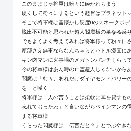
このままじゃ将軍は粉々に砕かれちまう
硬くして粉々にするという趣旨はプラネット
そこで将軍様は昔懐かし硬度0のスネークボデ
脱出不可能と思われた超人閻魔様の
単なる反
でもよくよく考えてみれば将軍様って粉々に
頭部さえ無事ならなんちゃらとバトル漫画に
キン肉マンに火事場のメガトンパンチくらっ
今の将軍様はあん時の亡霊超人じゃないから
閻魔は「むぅ、あれだけダイヤモンドパワー
を」と嘆く
将軍様は「人の言うことは柔軟に耳を貸すも
忘れておったわ」と言いながらペインマンの
する将軍様
くらった閻魔様は「伝言だと？」とつぶやき