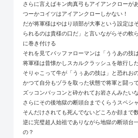
さらに言えばキン肉真弓もアイアンクローが
つーかコイツはアイアンクローしかない！
だが将軍様はやはり頭部が大事という設定は
られるのは貴様の口だ」と言いながらその軟
に巻き付ける
それを見てバッファローマンは「ううあの技
将軍様は昔懐かしスカルクラッシュを敢行し
そりゃこって牛が「うぅあの技は」と恐れお
かつて自分もヅラを取った状態で将軍と闘っ
ズッコンバッコンと砕かれてお岩さんみたい
さらにその後地獄の断頭台までくらうスペシ
そんだけされても死んでないどころか顔まで
逆に完璧超人始祖でありながら地獄の断頭台
の？