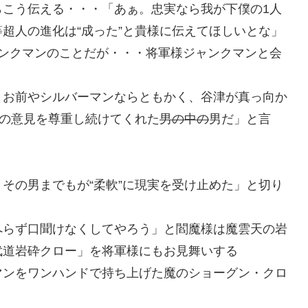
らこう伝える・・・「あぁ。忠実なら我が下僕の1人
超人の進化は“成った”と貴様に伝えてほしいとな」
ャンクマンのことだが・・・将軍様ジャンクマンと会
。お前やシルバーマンならともかく、谷津が真っ向か
私の意見を尊重し続けてくれた
男の中の
男だ」と言
その男までもが“柔軟”に現実を受け止めた」と切り
へらず口聞けなくしてやろう」と閻魔様は魔雲天の岩
武道岩砕クロー」を将軍様にもお見舞いする
マンをワンハンドで持ち上げた魔のショーグン・クロ