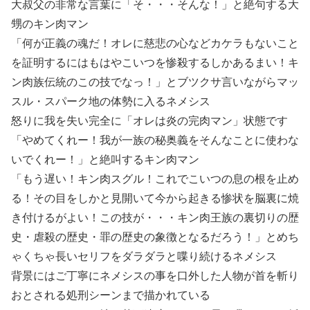
大叔父の非常な言葉に「そ・・・そんな！」と絶句する大
甥のキン肉マン
「何が正義の魂だ！オレに慈悲の心などカケラもないこと
を証明するにはもはやこいつを惨殺するしかあるまい！キ
ン肉族伝統のこの技でなっ！」とブツクサ言いながらマッ
スル・スパーク地の体勢に入るネメシス
怒りに我を失い完全に「オレは炎の完肉マン」状態です
「やめてくれー！我が一族の秘奥義をそんなことに使わな
いでくれー！」と絶叫するキン肉マン
「もう遅い！キン肉スグル！これでこいつの息の根を止め
る！その目をしかと見開いて今から起きる惨状を脳裏に焼
き付けるがよい！この技が・・・キン肉王族の裏切りの歴
史・虐殺の歴史・罪の歴史の象徴となるだろう！」とめち
ゃくちゃ長いセリフをダラダラと喋り続けるネメシス
背景にはご丁寧にネメシスの事を口外した人物が首を斬り
おとされる処刑シーンまで描かれている