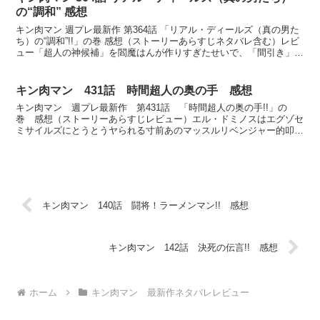
の“調和” 感想
キン肉マン 週プレ最新作 第364話 「リアル・ディールズ（真の男た
ち）の“調和”!!」の巻 感想（ストーリーあらすじネタバレ含む）レビ
ュー「超人の神候補」を閻魔はんが作りすぎたせいで、「間引き」の
必要性を感じた調和の神とそれに応じた11人...
キン肉マン 431話 時間超人の奥の手 感想
キン肉マン 週プレ最新作 第431話 「時間超人の奥の手!!」の
巻 感想（ストーリーあらすじレビュー）エル・ドミノスはエグゾセ
ミサイルズにとうとうヤられる寸前あのマッスルリベンジャー的叩き
付け技流行ってんのか？フェニックス以外にもいろいろバ...
キン肉マン 140話 闘将！ラーメンマン!! 感想
キン肉マン 142話 決死の伝言!! 感想
ホーム
キン肉マン 最新作ネタバレレビュー