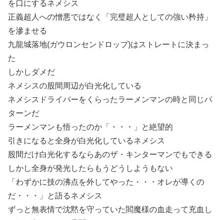
を口にするネメシス
正義超人への憎悪ではなく「完璧超人としての強い矜持」
を滲ませる
九龍城落地(ガウロンセンドロップ)はストレートに決まっ
た
しかしダメだ
ネメシスの股間周辺が白光化している
ネメシスドライバーをくらったラーメンマンの時と同じパ
ターンだ
ラーメンマンも悟ったのか「・・・」と絶望的
引きになると全身が白光化しているネメシス
股間だけ白光化するならあのザ・キンターマンでもできる
しかし全身が発光したらもうどうしようもない
「わずかに技の沸点を外してやった・・・オレが導くの
だ・・・」と語るネメシス
ずっと無表情で沈黙を守っていた閻魔様の血走って充血し