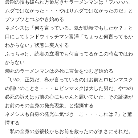
最期の技も破られ万策尽きたラーメンマンは「フハハハ、
ムダではなかった・・・やはりムダではなかったのだ」と
ブツブツとつぶやき始める
ネメシスは「何を言っている。気が動転でもしたか？」と
口にしてサンドウィッチマン富澤「ちょっと何言ってるか
わからない」状態に突入する
ぶっちゃけ、読者の立場でも何言ってるかこの時点ではわ
からない
瀕死のラーメンマンは必死に言葉をつむぎ始める
「いや、正気だ。私が言っているのはお前とロビンマスク
の闘いのことさ・・・ロビンマスクは大した男だ、やつの
必死の訴えはお前の心にちゃんと届いていた。その証拠が
お前のその全身の発光現象」と指摘する
ネメシスも自身の発光に気づき「こ・・・これは!?」と驚
愕する
「私の全身の必殺技からお前を救ったのがまさにそれだ。