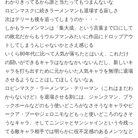
わかりきってるから誰と当たってもつまんないな
ロビンマスクに続きラーメンマンも退場する寂しさ
次はテリーも後を追ってしまうのか・・・
しかもラーメンマンは「集大成」という言葉まで口にして
の敗北だからもうウルフマンみたいに作品にドロップアウ
トしてしまうんじゃないかとさえ感じる
いくら80年代に比べて人気が落ちたとはいえ、これだけ
の闘いができるキャラはなかなかいないんだし、新しいキ
ャラを打ち出すために元からいた人気キャラを無理に退場
させるようなことはしてほしくないなぁ
ロビンマスク・ラーメンマン・テリーマン（これはまだわ
からないけど）を退場させる割には、ジャンクマン、ブラ
ックホールなどのもう使いどころがなさそうなキャラやピ
ークア・ブーやジェロニモなどもっと使いどころのなさそ
うなキャラ、そしてニンジャとサンシャインという今残っ
てる敵キャラ相手では明らかに役不足感のあるメンツなど