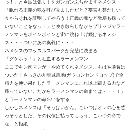
っ！」と今度は張り手をガンガンぶちかますネメシス
「眠れる正義の魂を呼び覚ましただと？妄言も甚だしい！
今からそれを証明してやろう！正義の魂など微塵も残って
いないことをなっ！」と喚き散らしながらブリッジでラー
メンマンをボインボインと宙に跳ね上げ続けるネメシ
ス・・・ついにあの奥義に・・・
ネメシスのマッスルスパークが完璧に決まる
「グゲホッ！」と吐血するラーメンマン
ここでキン肉マンが「やめてくれネメシス。もはや勝負は
ついた！さっきの九龍城落地(ガウロンセンドロップ)で全
精力を使い果たしたラーメンマンにこれ以上闘える力など
残っていない。だからラーメンマンの命までは・・・！」
とラーメンマンの命乞いをする
しかしネメシスは「そうはいかん。こいつはオレの心を惑
わそうとした。その代償は払ってもらう。こいつの命で
な」と拒絶