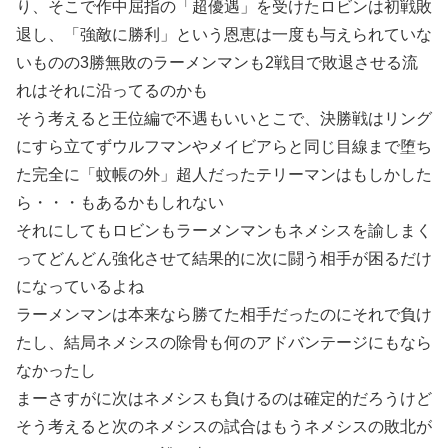
り、そこで作中屈指の「超優遇」を受けたロビンは初戦敗
退し、「強敵に勝利」という恩恵は一度も与えられていな
いものの3勝無敗のラーメンマンも2戦目で敗退させる流
れはそれに沿ってるのかも
そう考えると王位編で不遇もいいとこで、決勝戦はリング
にすら立てずウルフマンやメイビアらと同じ目線まで堕ち
た完全に「蚊帳の外」超人だったテリーマンはもしかした
ら・・・もあるかもしれない
それにしてもロビンもラーメンマンもネメシスを諭しまく
ってどんどん強化させて結果的に次に闘う相手が困るだけ
になっているよね
ラーメンマンは本来なら勝てた相手だったのにそれで負け
たし、結局ネメシスの除骨も何のアドバンテージにもなら
なかったし
まーさすがに次はネメシスも負けるのは確定的だろうけど
そう考えると次のネメシスの試合はもうネメシスの敗北が