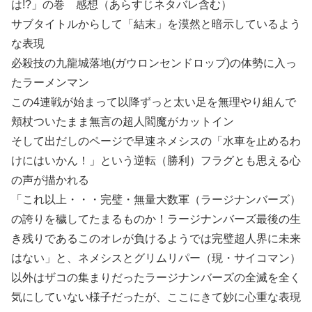
は!?」の巻 感想（あらすじネタバレ含む）
サブタイトルからして「結末」を漠然と暗示しているよう
な表現
必殺技の九龍城落地(ガウロンセンドロップ)の体勢に入っ
たラーメンマン
この4連戦が始まって以降ずっと太い足を無理やり組んで
頬杖ついたまま無言の超人閻魔がカットイン
そして出だしのページで早速ネメシスの「水車を止めるわ
けにはいかん！」という逆転（勝利）フラグとも思える心
の声が描かれる
「これ以上・・・完璧・無量大数軍（ラージナンバーズ）
の誇りを穢してたまるものか！ラージナンバーズ最後の生
き残りであるこのオレが負けるようでは完璧超人界に未来
はない」と、ネメシスとグリムリパー（現・サイコマン）
以外はザコの集まりだったラージナンバーズの全滅を全く
気にしていない様子だったが、ここにきて妙に心重な表現