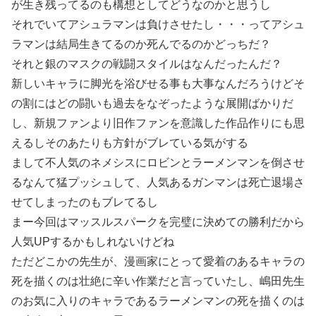
が生き残ってるのも構想としてどうなのかと思うし
それでいてアシュラマンは負けさせたし・・・ってアシュ
ラマンは結局生きてるのか死んでるのかどっちだ？
それと銀のマスクの戦闘スタイルはなんだったんだ？
新しいキャラに脚光を浴びせる事も大事なんだろうけどそ
の割にはどの闘いも過去をなぞったような展開ばかりだ
し、新規ファンより旧作ファンを意識した作品作りにも思
えるしそのあたりも方針がブレている気がする
まして不人気のネメシスにロビンとラーメンマンを倒させ
るなんて猛プッシュして、人気あるガンマンは死亡退場さ
せてしまったのもブレてるし
まー今回はマッスルスパークを完璧に決めての勝利だから
人気UPするかもしれないけどね
ただどこかの先生が、漫画家にとって愛着のあるキャラの
死を描くのは壮絶に辛い作業だと言っていたし、嶋田先生
のお気に入りのキャラであるラーメンマンの死を描くのは