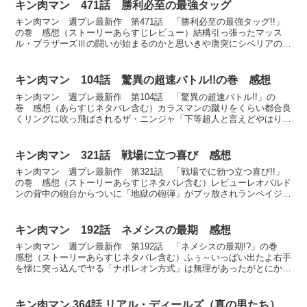
キン肉マン 471話 勝利必至の最強タッグ
キン肉マン 週プレ最新作 第471話 「勝利必至の最強タッグ!!」
の巻 感想（ストーリーあらすじレビュー）結構引っ張ったマッス
ル・ブラザーズⅢの闘いが始まるのかと思いきや唐突にシベリアのシ
ベリアのパトムスキー・クラテルへ舞台が移るコワルスキ...
キン肉マン 104話 驚異の超速バトル!!の巻 感想
キン肉マン 週プレ最新作 第104話 「驚異の超速バトル!!」の
巻 感想（あらすじネタバレ含む）カラスマンの蹴りをくらい都合良
くリングに吹っ飛ばされるザ・ニンジャ「下等超人と言えどやはり闘
うのはリングの上がよかろう」とコケにするカラスマン「...
キン肉マン 321話 戦場に立つ喜び 感想
キン肉マン 週プレ最新作 第321話 「戦場でに勃つ立つ喜び!!」
の巻 感想（ストーリーあらすじネタバレ含む）レビューレオパルド
ンの背中の砲台からついに「地獄の砲弾」がブッ放されランペイジマ
ンにモロに直撃した。レオは「まだまだこの程度で終わ...
キン肉マン 192話 ネメシスの最期 感想
キン肉マン 週プレ最新作 第192話 「ネメシスの最期!?」の巻
感想（ストーリーあらすじネタバレ含む）ふぅ～いっぱい出たよ右手
を懐に突っ込んでヤる「ナポレオン方式」は無理があったがとにかく
めちゃくちゃ溜まってたんでなヤる暇もなかったそして...
キン肉マン 364話 リアル・ディールズ（真の男たち）