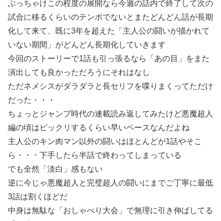
ぶっちゃけこの程度の展開なら今週の話内で終了して次の
試合に移るくらいのテンポでないとまたどんどん話が長期
化して来て、既に3年を超えた「主人公の闘いが描かれて
いない期間」がどんどん長期化していきます
今回のストーリーで1話も引っ張るなら「あの目」をまた
演出しても良かっただろうにそれはなし
ただネメシスがダラダラと長セリフを喋りまくってただけ
だった・・・
ちょっとジャンプ時代の連載読み返してみたけど悪魔超人
編の頃はビックリするくらい早いペースなんだよね
主人公のキン肉マン以外の闘いはほとんどが1話やそこ
ら・・・下手したら半話で終わってしまっている
でも全然「淡白」感もない
逆に今じゃ悪魔超人と完璧超人の闘いにまでご丁寧に最低
3話は割くほどだ
中身は無駄な「おしゃべり大会」で無理に引き伸ばしてる