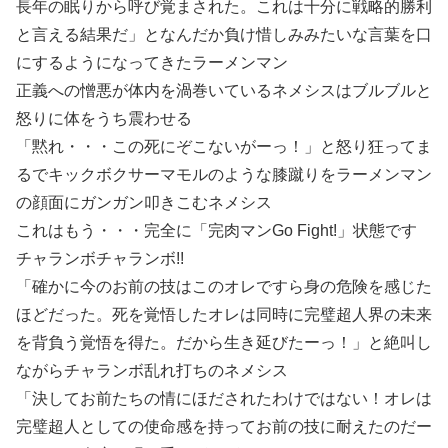
長年の眠りから呼び覚まされた。これは十分に戦略的勝利
と言える結果だ」となんだか負け惜しみみたいな言葉を口
にするようになってきたラーメンマン
正義への憎悪が体内を渦巻いているネメシスはブルブルと
怒りに体をうち震わせる
「黙れ・・・この死にぞこないがーっ！」と怒り狂ってま
るでキックボクサーマモルのような膝蹴りをラーメンマン
の顔面にガンガン叩きこむネメシス
これはもう・・・完全に「完肉マンGo Fight!」状態です
チャランボチャランボ!!
「確かに今のお前の技はこのオレですら身の危険を感じた
ほどだった。死を覚悟したオレは同時に完璧超人界の未来
を背負う覚悟を得た。だから生き延びたーっ！」と絶叫し
ながらチャランボ乱れ打ちのネメシス
「決してお前たちの情にほだされたわけではない！オレは
完璧超人としての使命感を持ってお前の技に耐えたのだー