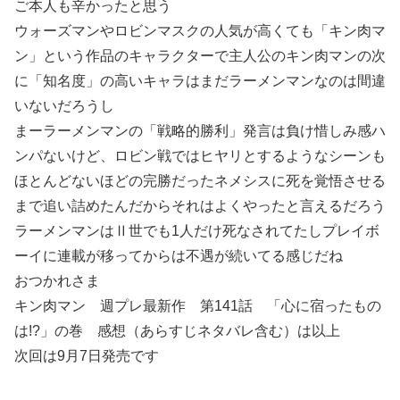
ご本人も辛かったと思う
ウォーズマンやロビンマスクの人気が高くても「キン肉マ
ン」という作品のキャラクターで主人公のキン肉マンの次
に「知名度」の高いキャラはまだラーメンマンなのは間違
いないだろうし
まーラーメンマンの「戦略的勝利」発言は負け惜しみ感ハ
ンパないけど、ロビン戦ではヒヤリとするようなシーンも
ほとんどないほどの完勝だったネメシスに死を覚悟させる
まで追い詰めたんだからそれはよくやったと言えるだろう
ラーメンマンはⅡ世でも1人だけ死なされてたしプレイボ
ーイに連載が移ってからは不遇が続いてる感じだね
おつかれさま
キン肉マン 週プレ最新作 第141話 「心に宿ったもの
は!?」の巻 感想（あらすじネタバレ含む）は以上
次回は9月7日発売です