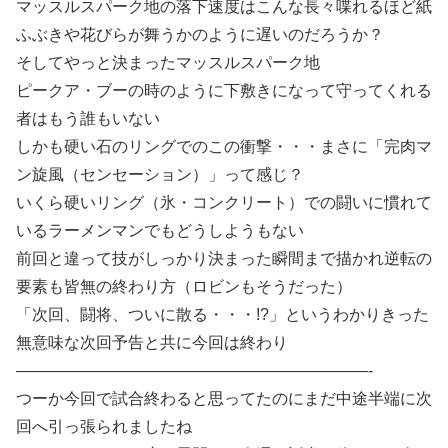
マッスルスパーク地の落下速度はこんな長々喋れるほど紙
ふぶきや花びらが舞うかのように遅いのだろうか？
そしてやっと決まったマッスルスパーク地
ピークア・ブーの時のように下敷きになって守ってくれる
者はもう誰もいない
しかも硬い石のリングでのこの衝撃・・・まさに「完肉マ
ン旋風（センセーション）」って感じ？
いくら硬いリング（氷・コンクリート）での闘いに慣れて
いるラーメンマンでもどうしようもない
前回と違って技がしっかり決まった瞬間まで描かれ逆転の
要素も皆無の終わり方（ロビンもそうだった）
「次回、闘将、ついに散る・・・!?」というわかりきった
無意味な次回予告と共に今回は終わり
——————————————————————-
つーか今回で試合終わると思ってたのにまだ中途半端に次
回へ引っ張られましたね