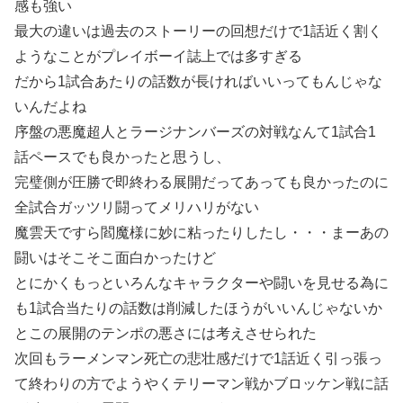
感も強い
最大の違いは過去のストーリーの回想だけで1話近く割く
ようなことがプレイボーイ誌上では多すぎる
だから1試合あたりの話数が長ければいいってもんじゃな
いんだよね
序盤の悪魔超人とラージナンバーズの対戦なんて1試合1
話ペースでも良かったと思うし、
完璧側が圧勝で即終わる展開だってあっても良かったのに
全試合ガッツリ闘ってメリハリがない
魔雲天ですら閻魔様に妙に粘ったりしたし・・・まーあの
闘いはそこそこ面白かったけど
とにかくもっといろんなキャラクターや闘いを見せる為に
も1試合当たりの話数は削減したほうがいいんじゃないか
とこの展開のテンポの悪さには考えさせられた
次回もラーメンマン死亡の悲壮感だけで1話近く引っ張っ
て終わりの方でようやくテリーマン戦かブロッケン戦に話