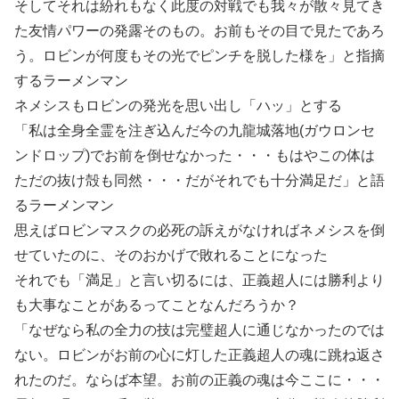
そしてそれは紛れもなく此度の対戦でも我々が散々見てき
た友情パワーの発露そのもの。お前もその目で見たであろ
う。ロビンが何度もその光でピンチを脱した様を」と指摘
するラーメンマン
ネメシスもロビンの発光を思い出し「ハッ」とする
「私は全身全霊を注ぎ込んだ今の九龍城落地(ガウロンセ
ンドロップ)でお前を倒せなかった・・・もはやこの体は
ただの抜け殻も同然・・・だがそれでも十分満足だ」と語
るラーメンマン
思えばロビンマスクの必死の訴えがなければネメシスを倒
せていたのに、そのおかげで敗れることになった
それでも「満足」と言い切るには、正義超人には勝利より
も大事なことがあるってことなんだろうか？
「なぜなら私の全力の技は完璧超人に通じなかったのでは
ない。ロビンがお前の心に灯した正義超人の魂に跳ね返さ
れたのだ。ならば本望。お前の正義の魂は今ここに・・・