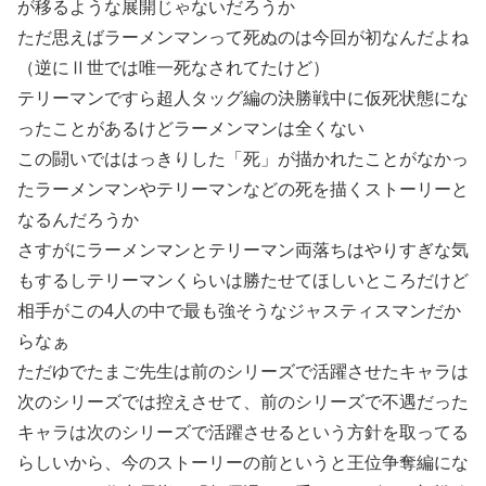
が移るような展開じゃないだろうか
ただ思えばラーメンマンって死ぬのは今回が初なんだよね
（逆にⅡ世では唯一死なされてたけど）
テリーマンですら超人タッグ編の決勝戦中に仮死状態にな
ったことがあるけどラーメンマンは全くない
この闘いでははっきりした「死」が描かれたことがなかっ
たラーメンマンやテリーマンなどの死を描くストーリーと
なるんだろうか
さすがにラーメンマンとテリーマン両落ちはやりすぎな気
もするしテリーマンくらいは勝たせてほしいところだけど
相手がこの4人の中で最も強そうなジャスティスマンだか
らなぁ
ただゆでたまご先生は前のシリーズで活躍させたキャラは
次のシリーズでは控えさせて、前のシリーズで不遇だった
キャラは次のシリーズで活躍させるという方針を取ってる
らしいから、今のストーリーの前というと王位争奪編にな