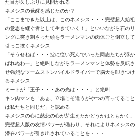
た目が久しぶりに見開かれる
ネメシスの覚醒を感じたのか？
「ここまできた以上は、このネメシス・・・完璧超人始祖
の意思を継ぐ者として生きていく！」といいながら石のリ
ングに突き刺さった頭をラーメンマンの肉体ごと倒立して
引っこ抜くネメシス
「そうせねば・・・掟に従い死んでいった同志たちが浮か
ばれぬわー」と絶叫しながらラーメンマンと体勢を反転さ
せ強烈なツームストンパイルドライバーで脳天を叩きつけ
るネメシス
ミートが「王子・・・あの光は・・・」と絶叫
キン肉マンも「あぁ、立場こそ違うがやつの言ってること
は私たちと同じだ」と認める
ネメシスの心に慈悲の心が芽生えたかどうかはともかく、
完璧超人版の友情パワーが備わり、それによりネメシスの
潜在パワーが引き出されていることを・・・