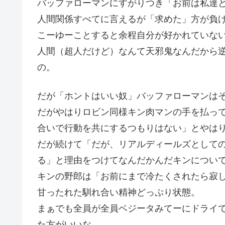
バッファローマンにすがりつき「お前は私達
人間関係すべてに言えるが「求めた」方が負
こーゆーことすると余程自分が好かれていな
人間（超人だけど）なんて天邪鬼なんだから
の。
だが「ホントはいい奴」バッファローマンは
だがやはりロビン同様キン肉マンの手を払っ
合いで行動を共にするつもりはない」とやは
だが続けて「だが、リアルディールズとして
る」と理由をつけてなんだかんだキンについ
キンの野郎は「お前にまで冷たくされたら寂
甘ったれた馴れ合い精神どっぷり状態。
まぁでも全員が全員ベジータみてーにドライ
た方がいいな。