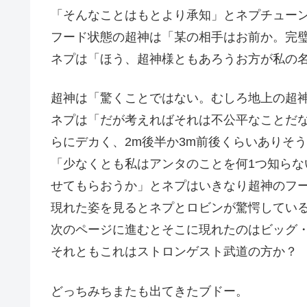
「そんなことはもとより承知」とネプチュー
フード状態の超神は「某の相手はお前か。完
ネプは「ほう、超神様ともあろうお方が私の
超神は「驚くことではない。むしろ地上の超
ネプは「だが考えればそれは不公平なことだな
らにデカく、2m後半か3m前後くらいありそ
「少なくとも私はアンタのことを何1つ知ら
せてもらおうか」とネプはいきなり超神のフ
現れた姿を見るとネプとロビンが驚愕してい
次のページに進むとそこに現れたのはビッグ
それともこれはストロンゲスト武道の方か？
どっちみちまたも出てきたブドー。