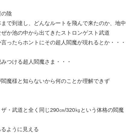
謎の陰
本まで到達し、どんなルートを飛んで来たのか、地中
なぜか池の中から出てきたストロンゲスト武道
か言ったらホントにその超人閻魔が現れるとか・・・
睨みつける超人閻魔さま・・・
が閻魔様と知らないから何のことか理解できず
・武道と全く同じ290㎝/320㎏という体格の閻魔
あるように見える