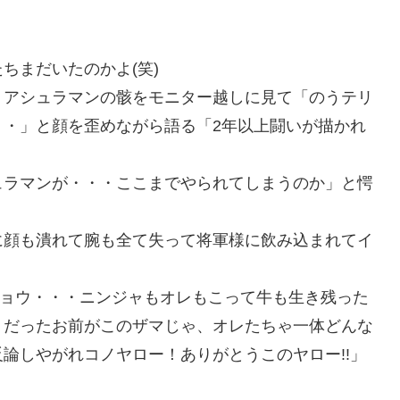
ちまだいたのかよ(笑)
）アシュラマンの骸をモニター越しに見て「のうテリ
・・」と顔を歪めながら語る「2年以上闘いが描かれ
ュラマンが・・・ここまでやられてしまうのか」と愕
に顔も潰れて腕も全て失って将軍様に飲み込まれてイ
キショウ・・・ニンジャもオレもこって牛も生き残った
うだったお前がこのザマじゃ、オレたちゃ一体どんな
論しやがれコノヤロー！ありがとうこのヤロー!!」