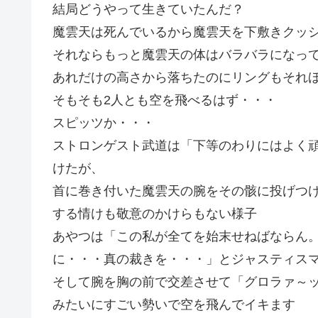
結局どうやって生きていたんだ？
魔雲天は死んでいるから魔雲天を下敷きクッ
それならもっと魔雲天の体はバラバラになっ
あれだけの高さから落ちたのにリングもそれ
そもそも2人とも空を飛べるはず・・・
スピッツか・・・
ストロンゲスト武道は「下等のわりにはよく
けたが、
首に巻き付いた魔雲天の腕をその骸に投げつ
する情けも敬意のかけらもない様子
あやつは「この私が全てを始末せねばならん
に・・・真の裁きを・・・」とジャスティス
そして腕を胸の前で交差させて「グロラァ～
みたいにすごい勢いで空を飛んでイキます