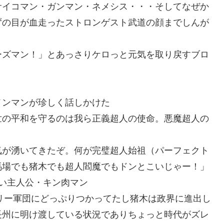
サイコマン・ガンマン・ネメシス・・・そしてなぜか
ずの目が血走ったストロンゲスト武道の顔までしんが
ーズマン！」とあっさりケロっと元気を取り戻すブロ
メンマンが珍しく話しかけた
世の平和を守るのは我ら正義超人の使命。悪魔超人の
気が湧いてきたぞ。何が完璧超人始祖（パーフェクト
馬場でも猪木でも超人閻魔でもドンとこいじゃー！」
い主人公・キン肉マン
ミリー軍団にどっぷりつかってたし猪木は政界に進出し
長州に明け渡している状況でありちょっと時代がズレ