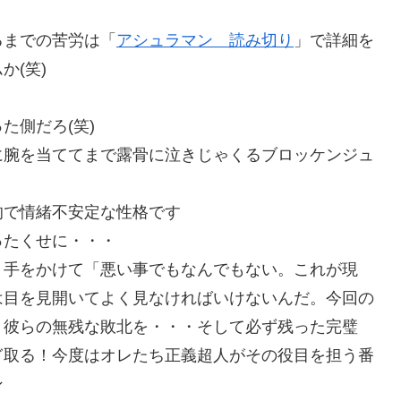
るまでの苦労は「
アシュラマン 読み切り
」で詳細を
か(笑)
た側だろ(笑)
に腕を当ててまで露骨に泣きじゃくるブロッケンジュ
的で情緒不安定な性格です
ったくせに・・・
く手をかけて「悪い事でもなんでもない。これが現
は目を見開いてよく見なければいけないんだ。今回の
・彼らの無残な敗北を・・・そして必ず残った完璧
ぎ取る！今度はオレたち正義超人がその役目を担う番
ン