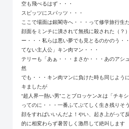
空も飛べるはず・・・
スピッツにスパッツ・・・
ここで場面は銀閣寺へ・・・って修学旅行生た
顔面をミンチに潰されて無残に殺された（？
ー・・・私らは悪い夢でも見とるのかのう・
てない主人公」キン肉マン・・・
テリーも「あぁ・・・まさか・・・あのアシ
然
でも・・・キン肉マンに負けた時も同じよう
キましたが
“超人界一熱い男”ことブロッケンJr.は「チ
ってのに・・・一番ふてぶてしく生き残りそ
顔をすればいいんだよ！やい、起き上がって反
的に相変わらず暑苦しく激昂して絶叫します