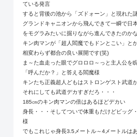
ている発言
すると背後の池から「ズドォーン」と現れた
グランドキャニオンから飛んできて一瞬で日
をモグラみたいに掘りながら進んできたのか
キン肉マンが「超人閻魔でもドンとこい」と
相変わらず都合の良い展開です(笑)
ま～た血走った眼でグロロロ～っと主人公を
「呼んだか？」と答える閻魔様
キンたち正義超人どもはストロンゲスト武道
それにしても武道デカすぎだろ・・・
185㎝のキン肉マンの倍はあるほどデカい
身長・・・そしてついで体重もだけどビッグ・ザ
様
でもこれじゃ身長3.5メートル～4メートルは