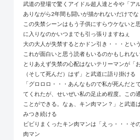
武道の登場で驚くアイドル超人達と今や「ア
ありながら2年間も闘いが描かれないだけでな
この失禁シーンはもう子供にすらウケないと
に入りなのかいつまでも引っ張りますねぇ
大の大人が失禁するとかドン引き・・・とい
これが面白いと思う読者もいるのかもしれな
とりあえず失禁の心配はないテリーマンが「
（そして死んだ）はず」と武道に語り掛ける
「グロロロ・・・あんなもので私が死んだと
てくれたが、せいぜい私の足止め程度。この
ことができる。なぁ、キン肉マン？」と武道
みつき続ける
ビビりまくったキン肉マンは「えっ・・・そ
肉マン