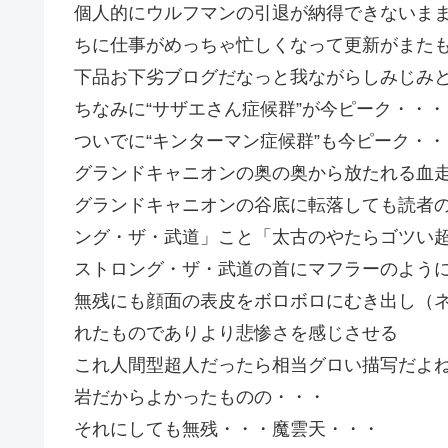
個人的にウルフマンの引退が納得できないま
ちに仕事がめっちゃ忙しくなって更新がまた
下品お下劣ブログだなっと我ながらしみじみ
ちなみに“サザエさん症候群”が今ピーク・・・
ついでに“キンターマン症候群”も今ピーク・・
グランドキャニオンの奥の奥から放たれる血
グランドキャニオンの谷底に転落しても読者
ング・ザ・武道」こと「太古のやたらゴツい
ストロング・ザ・武道の首にマフラーのよう
無残にも顔面の表皮をボロボロにむき出し（
れたものでありより悲惨さを感じさせる
これ人間型超人だったら相当グロい描写だよ
岩だからよかったものの・・・
それにしても無残・・・魔雲天・・・