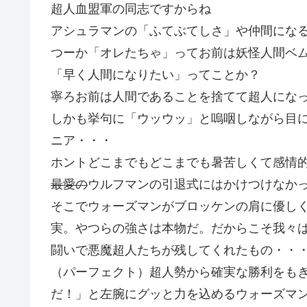
超人血盟軍の同志ですからね
アシュラマンの「ふてぶてしさ」や仲間にな
つーか「オレたちゃ」ってお前は妖怪人間ベム
「早く人間になりたい」ってことか？
寧ろお前は人間であることを捨てて超人になっ
しかも挙句に「ウッウッ」と嗚咽しながら目
ニア・・・
ホントどこまでもどこまでも暑苦しくて感情
最愛の
ウルフマンの引退式にはかけつけなか
そこでウォーズマンがブロッケンの肩に優し
実。やつらの強さは本物だ。だからこそ我々
闘いで悪魔超人たちが残してくれたもの・・
（パーフェクト）超人勢から確実な勝利をも
だ！」と左腕にグッと力を込めるウォーズマ