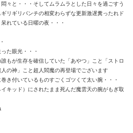
ま悶々と・・・そしてムラムラとした日々を過ごすう
もギリギリパンチの相変わらずな更新激遅糞ったれド
と呆れている日曜の夜・・・
・
走った眼光・・・
の誰もが生存を確信していた「あやつ」こと「ストロ
超人の神」こと超人閻魔の再登場でございます
に巻き付いているものすごくゴツくて太い腕・・・
ネイキッド）にされたまま死んだ魔雲天の腕がもぎ取
ね