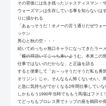
その背後には生き残ったジャスティスマン・
ウォーズマンは生存している事を知らないは
りに描かれる
「あぁっそうだ！オメーの言う通りだぜウォ
ッケン
男心と秋の空・・・
続いてめっちゃ無口キャラになってきたラー
「
蝶の羽頂いてこっち来いよ
うむ。本来この
仕事ではないのだからな」と正論を語る
すると便乗して「お～っそうだそうだ私も勇
オリジン）じゃ。そんなもん怖くないわい。
と急に気持ちがでかくなる2年間仕事していな
しかももう1990年当時でももう馬場はファ
てどっちもプロレス界でトップの座を鶴田や