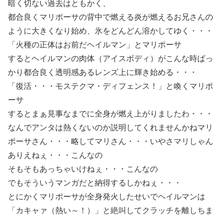
暗く切ない過去はともかく、
都合良くマリポーサの背中で燃える炎が燃えるお兄さんの
ように大きくなり始め、氷をどんどん溶かしてゆく・・・
「火種の正体はお前だヘイルマン」とマリポーサ
するとヘイルマンの肉体（アイスボディ）がこんな時ばっ
かり都合良く透明感あるレンズ上に輝き始める・・・
「復活・・・モステクマ・ディフェンス！」と喚くマリポ
ーサ
するとまぁ見事なまでに全身が燃え上がりましたわ・・・
なんでアンタは熱くないのか説明してくれませんかねマリ
ポーサさん・・・略してマリさん・・・いやさマリしゃん
ありえねぇ・・・こんなの
そもそもあっちゃいけねぇ・・・こんなの
でもそういうマンガだと納得するしかねぇ・・・
とにかくマリポーサが全身発火したせいでヘイルマンは
「カキャァ（熱い～！）」と絶叫してクラッチを離しちま