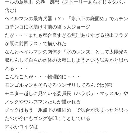
ールの意地!!」の巻 感想（ストーリーあらすじネタバレ
含む）
ヘイルマンの最終兵器（？）「氷点下の鎌固め」でカチン
コチンコに氷漬け寸前の盗っ人ジョージ
だが・・・またも都合良すぎる無理ありすぎる脱出フラグ
が既に前回ラストで描かれた
なんとヘイルマンの肉体を「氷のレンズ」として太陽光を
収れんして自らの肉体の火種にしようという試みかと思わ
れる・・・
こんなことが・・・物理的に・・・
モンゴルマンもそろそろウンザリしてるんでは(笑)
モニター越しに見ている委員長（ハラボテ・マッスル）や
ノックやウルフマンたちが描かれる
ノックはもう「氷点下の鎌固め」で試合が決まったと思っ
たのか今にもゴングを叩こうとしている
アホかコイツは