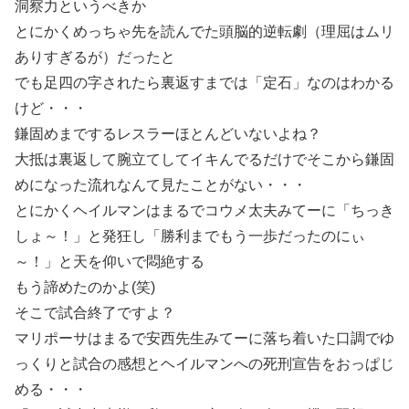
洞察力というべきか
とにかくめっちゃ先を読んでた頭脳的逆転劇（理屈はムリ
ありすぎるが）だったと
でも足四の字されたら裏返すまでは「定石」なのはわかる
けど・・・
鎌固めまでするレスラーほとんどいないよね？
大抵は裏返して腕立てしてイキんでるだけでそこから鎌固
めになった流れなんて見たことがない・・・
とにかくヘイルマンはまるでコウメ太夫みてーに「ちっき
しょ～！」と発狂し「勝利までもう一歩だったのにぃ
～！」と天を仰いで悶絶する
もう諦めたのかよ(笑)
そこで試合終了ですよ？
マリポーサはまるで安西先生みてーに落ち着いた口調でゆ
っくりと試合の感想とヘイルマンへの死刑宣告をおっぱじ
める・・・