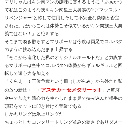
マリしゃんはキン肉マンの嫌味に答えるように「あぁかつ
て私はこのような技をキン肉星三大奥義の1つ“マッスル・
リベンジャー”と称して使用しそして不完全な偽物と否定
された。だからこれは体勢こそ似ているがキン肉族三大奥
義ではない！」と絶叫する
そこまで喚き散らすとマリポーサは今度は両足でコルバタ
のように挟み込んだまま上昇する
「そこから進化した私のオリジナルホールドだ」と力説す
るマリポーは空中でコルバタの体勢からギュルギュルと回
転して遠心力を加える
「くらえー！王位争奪という柵（しがらみ）から外れた私
アステカ・セメタリーッ！
の放つ新技・・・
」と咆哮
空中で加えた遠心力を生かしたまま足で挟み込んだ相手の
頭部をマットに叩き付ける荒業である
しかもリングは氷上リングだ
ちょっとしたコンクリートリング並みの硬さでありダメー