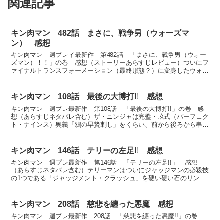
関連記事
キン肉マン 482話 まさに、戦争男（ウォーズマ
ン） 感想
キン肉マン 週プレイ最新作 第482話 「まさに、戦争男（ウォー
ズマン）！！」の巻 感想（ストーリーあらすじレビュー）ついにフ
ァイナルトランスフォーメーション（最終形態？）に変身したウォー
ズマンとりあえず刺々しい感じになっただけ感もハンパな...
キン肉マン 108話 最後の大博打!! 感想
キン肉マン 週プレ最新作 第108話 「最後の大博打!!」の巻 感
想（あらすじネタバレ含む）ザ・ニンジャは完璧・玖式（パーフェク
ト・ナインス）奥義「鴉の早贄刺し」をくらい、前から後ろから串刺
しになりたまらない状態とつぜんリングが石だったと明...
キン肉マン 146話 テリーの左足!! 感想
キン肉マン 週プレ最新作 第146話 「テリーの左足!!」 感想
（あらすじネタバレ含む）テリーマンはついにジャッジマンの必殺技
の1つである「ジャッジメント・クラッシュ」を硬い硬い石のリング
の上でモロにくらって脳天杭打ち状態この石のリングの設...
キン肉マン 208話 慈悲を纏った悪魔 感想
キン肉マン 週プレ最新作 208話 「慈悲を纏った悪魔!!」の巻