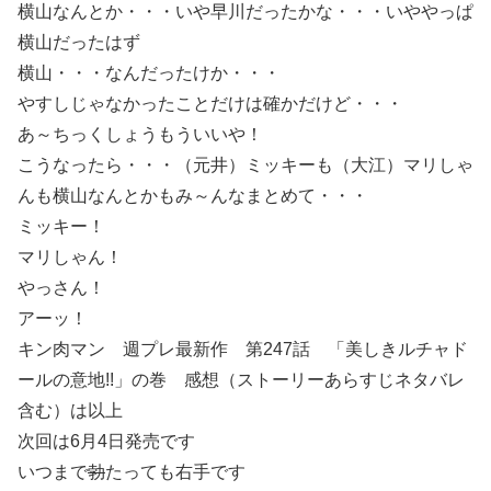
横山なんとか・・・いや早川だったかな・・・いややっぱ
横山だったはず
横山・・・なんだったけか・・・
やすしじゃなかったことだけは確かだけど・・・
あ～ちっくしょうもういいや！
こうなったら・・・（元井）ミッキーも（大江）マリしゃ
んも横山なんとかもみ～んなまとめて・・・
ミッキー！
マリしゃん！
やっさん！
アーッ！
キン肉マン 週プレ最新作 第247話 「美しきルチャド
ールの意地!!」の巻 感想（ストーリーあらすじネタバレ
含む）は以上
次回は6月4日発売です
いつまで
勃
たっても右手です