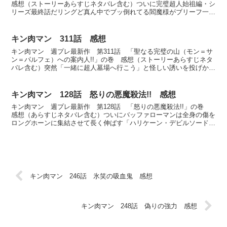
感想（ストーリーあらすじネタバレ含む）ついに完璧超人始祖編・シ
リーズ最終話だリングど真ん中でブッ倒れてる閻魔様がブリーフ一丁
で股おっ広げてブッ倒れてる姿が何かアレだな（笑）最...
キン肉マン 311話 感想
キン肉マン 週プレ最新作 第311話 「聖なる完璧の山（モン＝サ
ン＝パルフェ）への案内人!!」の巻 感想（ストーリーあらすじネタ
バレ含む）突然「一緒に超人墓場へ行こう」と怪しい誘いを投げかけ
るジャスティスマン。キン肉アタルが残虐の神から聞い...
キン肉マン 128話 怒りの悪魔殺法!! 感想
キン肉マン 週プレ最新作 第128話 「怒りの悪魔殺法!!」の巻
感想（あらすじネタバレ含む）ついにバッファローマンは全身の傷を
ロングホーンに集結させて長く伸ばす「ハリケーン・デビルソード」
でガンマンの右肩を貫いたそのままガンマンを上空に放...
キン肉マン 246話 氷笑の吸血鬼 感想
キン肉マン 248話 偽りの強力 感想