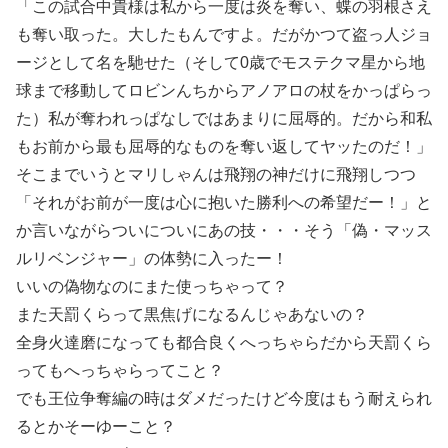
「この試合中貴様は私から一度は炎を奪い、蝶の羽根さえ
も奪い取った。大したもんですよ。だがかつて盗っ人ジョ
ージとして名を馳せた（そして0歳でモステクマ星から地
球まで移動してロビンんちからアノアロの杖をかっぱらっ
た）私が奪われっぱなしではあまりに屈辱的。だから和私
もお前から最も屈辱的なものを奪い返してヤッたのだ！」
そこまでいうとマリしゃんは飛翔の神だけに飛翔しつつ
「それがお前が一度は心に抱いた勝利への希望だー！」と
か言いながらついについにあの技・・・そう「偽・マッス
ルリベンジャー」の体勢に入ったー！
いいの偽物なのにまた使っちゃって？
また天罰くらって黒焦げになるんじゃあないの？
全身火達磨になっても都合良くへっちゃらだから天罰くら
ってもへっちゃらってこと？
でも王位争奪編の時はダメだったけど今度はもう耐えられ
るとかそーゆーこと？