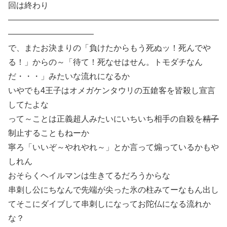
回は終わり
——————————————————————————
——————————–
で、またお決まりの「負けたからもう死ぬッ！死んでや
る！」からの～「待て！死なせはせん。トモダチなん
だ・・・」みたいな流れになるか
いやでも4王子はオメガケンタウリの五鎗客を皆殺し宣言
してたよな
って～ことは正義超人みたいにいちいち相手の自殺を
精子
制止することもねーか
寧ろ「いいぞ～やれやれ～」とか言って煽っているかもや
しれん
おそらくヘイルマンは生きてるだろうからな
串刺し公にちなんで先端が尖った氷の柱みてーなもん出し
てそこにダイブして串刺しになってお陀仏になる流れか
な？