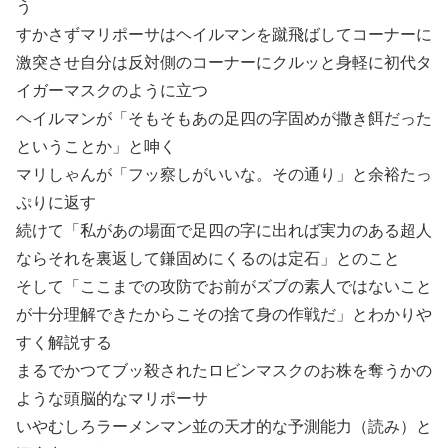
う
すかさずマリポーサはヘイルマンを蹴飛ばしてコーナーに
激突させ自分は反対側のコーナーにクルッと身軽に初代タ
イガーマスクのように立つ
ヘイルマンが「そもそもあの足四の字固めが撒き餌だった
ということか」と呻く
マリしゃんが「フッ察しがいいな。その通り」と余裕たっ
ぷりに返す
続けて「私があの場面で足四の字に出れば実力のある超人
ならそれを裏返して鎌固めにくるのは定石」とのこと
そして「ここまでの攻防でお前がズブの素人ではないこと
が十分理解できたからこその捨て身の作戦だ」とわかりや
すく解説する
まるでかつてブッ殺されたロビンマスクのお株を奪うかの
ような頭脳的なマリポーサ
いやむしろラーメンマン並の天才的な予測能力（読み）と