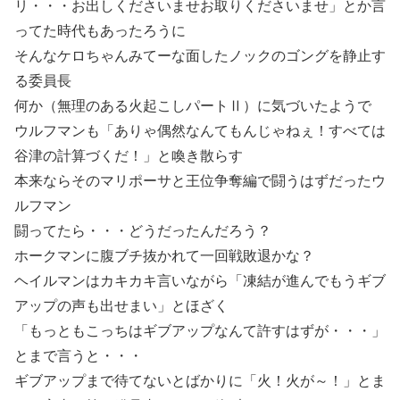
リ・・・お出しくださいませお取りくださいませ」とか言
ってた時代もあったろうに
そんなケロちゃんみてーな面したノックのゴングを静止す
る委員長
何か（無理のある火起こしパートⅡ）に気づいたようで
ウルフマンも「ありゃ偶然なんてもんじゃねぇ！すべては
谷津の計算づくだ！」と喚き散らす
本来ならそのマリポーサと王位争奪編で闘うはずだったウ
ルフマン
闘ってたら・・・どうだったんだろう？
ホークマンに腹ブチ抜かれて一回戦敗退かな？
ヘイルマンはカキカキ言いながら「凍結が進んでもうギブ
アップの声も出せまい」とほざく
「もっともこっちはギブアップなんて許すはずが・・・」
とまで言うと・・・
ギブアップまで待てないとばかりに「火！火が～！」とま