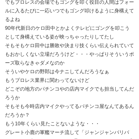
でもプロレスの会場でもゴングを叩く役目の人間はフォー
ルに入るたびに一応いつでもゴング叩けるように身構えて
るよね
90年代新日のケロ田中とかよくテレビにゴングを叩こう
として身構えている姿が映っちゃったりしてたし
そもそもケロ田中は勝敗や決まり技くらい伝えられていて
もおかしくない立場だろうけど・・・やっぱりそういうポ
ーズ取らなきゃダメなのか
そういやケロの野郎は今ナニしてんだろうなぁ
もうプロレス業界に関わってないけど
どこぞの地方のパチンコやの店内マイクでも担当してんだ
ろうか
そもそも今時店内マイクやってるパチンコ屋なんてあるん
だろうか？
もう10年くらい見たことないような・・・
グレート小鹿の軍艦マーチ流して「ジャンジャンバリバ