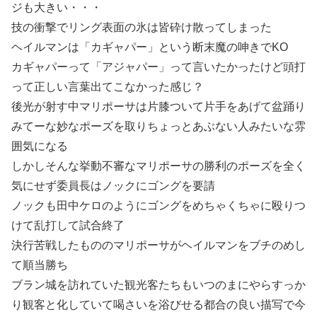
ジも大きい・・・
技の衝撃でリング表面の氷は皆砕け散ってしまった
ヘイルマンは「カギャパー」という断末魔の呻きでKO
カギャパーって「アジャパー」って言いたかったけど頭打
って正しい言葉出てこなかった感じ？
後光が射す中マリポーサは片膝ついて片手をあげて盆踊り
みてーな妙なポーズを取りちょっとあぶない人みたいな雰
囲気になる
しかしそんな挙動不審なマリポーサの勝利のポーズを全く
気にせず委員長はノックにゴングを要請
ノックも田中ケロのようにゴングをめちゃくちゃに殴りつ
けて乱打して試合終了
決行苦戦したもののマリポーサがヘイルマンをブチのめし
て順当勝ち
ブラン城を訪れていた観光客たちもいつのまにやらすっか
り観客と化していて喝さいを浴びせる都合の良い描写で今