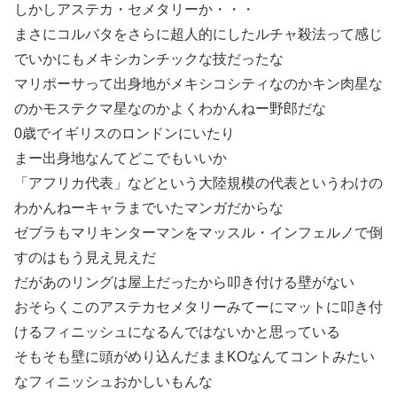
しかしアステカ・セメタリーか・・・
まさにコルバタをさらに超人的にしたルチャ殺法って感じ
でいかにもメキシカンチックな技だったな
マリポーサって出身地がメキシコシティなのかキン肉星な
のかモステクマ星なのかよくわかんねー野郎だな
0歳でイギリスのロンドンにいたり
まー出身地なんてどこでもいいか
「アフリカ代表」などという大陸規模の代表というわけの
わかんねーキャラまでいたマンガだからな
ゼブラもマリキンターマンをマッスル・インフェルノで倒
すのはもう見え見えだ
だがあのリングは屋上だったから叩き付ける壁がない
おそらくこのアステカセメタリーみてーにマットに叩き付
けるフィニッシュになるんではないかと思っている
そもそも壁に頭がめり込んだままKOなんてコントみたい
なフィニッシュおかしいもんな