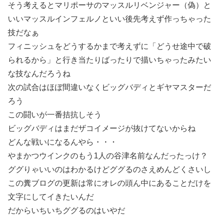
そう考えるとマリポーサのマッスルリベンジャー（偽）と
いいマッスルインフェルノといい後先考えず作っちゃった
技だなぁ
フィニッシュをどうするかまで考えずに「どうせ途中で破
られるから」と行き当たりばったりで描いちゃったみたい
な技なんだろうね
次の試合はほぼ間違いなくビッグバディとギヤマスターだ
ろう
この闘いが一番拮抗しそう
ビッグバディはまだザコイメージが抜けてないからね
どんな戦いになるんやら・・・
やまかつウインクのもう1人の谷津名前なんだったっけ？
ググりゃいいのはわかるけどググるのさえめんどくさいし
この糞ブログの更新は常にオレの頭ん中にあることだけを
文字にしてイきたいんだ
だからいちいちググるのはいやだ