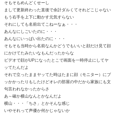
そもそもめんどくせーし
まして更新終わった直後で余計ダルくてそれどこじゃない
もう右手を上下に動かす元気すらない
それにしても名前出てこねーなぁ・・・
あんなにしごいたのに・・・
あんなにいっぱい出たのに・・・
そもそも当時から名前なんかどうでもいいと顔だけ見て顔
にかけてたみたいなもんだったからな
ビデオで顔がUPになったとこで画面を一時停止にしてヤ
ッてたんだよ
それで立ったままヤッてた時はたまに顔（モニター）にブ
ッかかったりもしたけどオレの部屋の中だから家族にも文
句言われなかったからさ
あ～確か横山なんとかなんだよ
横山・・・「ちさ」とかそんな感じ
いやそれって声優か何かじゃないか