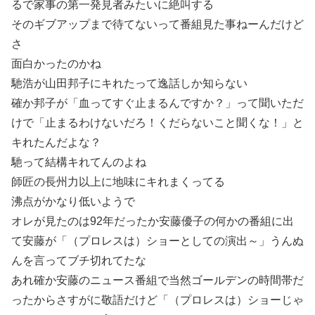
るで家事の第一発見者みたいに絶叫する
そのギブアップまで待てないって番組見た事ねーんだけど
さ
面白かったのかね
馳浩が山田邦子にキれたって逸話しか知らない
確か邦子が「血ってすぐ止まるんですか？」って聞いただ
けで「止まるわけないだろ！くだらないこと聞くな！」と
キれたんだよな？
馳って結構キれてんのよね
師匠の長州力以上に地味にキれまくってる
沸点がかなり低いようで
オレが見たのは92年だったか安藤優子の何かの番組に出
て安藤が「（プロレスは）ショーとしての演出～」うんぬ
んを言ってブチ切れてたな
あれ確か安藤のニュース番組で当然ゴールデンの時間帯だ
ったからさすがに敬語だけど「（プロレスは）ショーじゃ