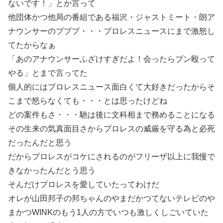
ないです！」とか言って
他団体かつ他局の番組である福沢・ジャストミート・朗ア
ナウンサーのプププ・・・プロレスニュースにまで激怒し
てたからなぁ
「あのアナウンサーふざけすぎだよ！会ったらブン殴って
やる」とまで言ってた
個人的にはプロレスニュース面白くて大好きだったからそ
こまで怒らなくても・・・とは思ったけどね
どの案件もさ・・・馳は後に文科相まで務めることになる
その生来の気真面目さからプロレスの威厳を守る為と必死
だったんだと思う
だからプロレスがコケにされるのがフリーザ以上に我慢で
きなかったんだとう思う
そんだけプロレスを愛していたってわけだ
オレが山田邦子の邦ちゃんのやまだかつてないテレビのや
まかつWINKのもう1人の方でいつも激しくしごいていた