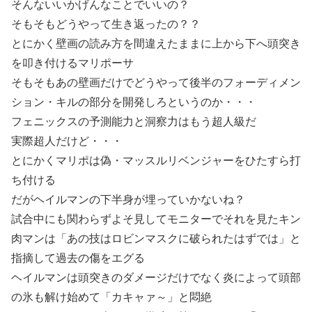
そんないいかげんなことでいいの？
そもそもどうやって生き返ったの？？
とにかく壁画の読み方を間違えたままに上から下へ頭突き
を叩き付けるマリポーサ
そもそもあの壁画だけでどうやって後半のフォーディメン
ション・キルの部分を開発しろというのか・・・
フェニックスの予測能力と洞察力はもう超人級だ
実際超人だけど・・・
とにかくマリポは偽・マッスルリベンジャーをひたすら打
ち付ける
だがヘイルマンの下半身が埋っていかないね？
試合中にも関わらずよそ見してモニターでそれを見たキン
肉マンは「あの技はロビンマスクに破られたはずでは」と
指摘して過去の傷をエグる
ヘイルマンは頭突きのダメージだけでなく炎によって頭部
の氷も解け始めて「カキャァ～」と悶絶