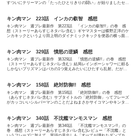
すついにテリーマンの「たったひとりきりの闘い」が始りましたセコ
ンドのジェロニモは口がまだ変形（？）したまま元々目も...
キン肉マン 223話 インカの叡智 感想
キン肉マン 週プレ最新作 第223話 「インカの叡智!!」の巻 感
想（ストーリーあらすじネタバレ含む）ギヤマスターは蝶野正洋のケ
ンカキックというより田上明のダイナミックキックを便器の横っ面に
叩き込むさらにコーナーに上ったギヤマスターはギアを...
キン肉マン 329話 憤怒の逆鱗 感想
キン肉マン 週プレ最新作 第329話 「憤怒の逆鱗!!」の巻 感想
（ストーリーあらすじネタバレ含む）結局レインボーシャワーに頼る
しかないプリズマンはバカの1つ覚えみたいにひたすら乱射。だが背
中に傷口が開いたバイコーンはちょっとだけ苦悶の表情...
キン肉マン 158話 絶対防御!! 感想
キン肉マン 週プレ最新作 第158話 「絶対防御!!」の巻 感想
（あらすじネタバレ含む）サブタイトルの「絶対防御」ってフレーズ
がカッコいいシルバーマンのことだよねまさかサイコマンやキンター
マンのことじゃあないだろうしゴール前で余裕かまして旋...
キン肉マン 340話 不沈艦マンモスマン 感想
キン肉マン 週プレ最新作 第340話 「不沈艦マンモスマン!!」の
巻 感想（ストーリーあらすじネタバレ含む)レビュー「不沈艦」と
いうフレーズに加えて、冒頭の見出しも「すべてが壊れたダンプカ