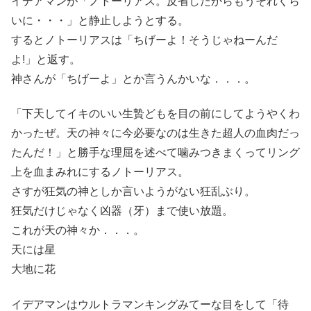
イデアマンが「ノトーリアス。反省したからもうそれくら
いに・・・」と静止しようとする。
するとノトーリアスは「ちげーよ！そうじゃねーんだ
よ!」と返す。
神さんが「ちげーよ」とか言うんかいな．．．。
「下天してイキのいい生贄どもを目の前にしてようやくわ
かったぜ。天の神々に今必要なのは生きた超人の血肉だっ
たんだ！」と勝手な理屈を述べて噛みつきまくってリング
上を血まみれにするノトーリアス。
さすが狂気の神としか言いようがない狂乱ぶり。
狂気だけじゃなく凶器（牙）まで使い放題。
これが天の神々か．．．。
天には星
大地に花
イデアマンはウルトラマンキングみてーな目をして「待