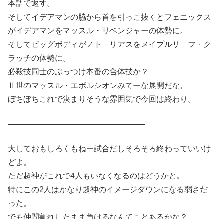
本語で返す。
そしてイデアマンの脇から首を引っこ抜くとフェニックス
がイデアマンをマッスル・リベンジャーの体勢に。
そしてビッグボディがノトーリアスをメイプルリーフ・ク
ラッチの体勢に。
必殺技同士のぶっつけ本番の合体技か？
Ⅱ世のマッスル・エボルシオンみてーな展開だな。
ぼちぼちこれで決まりそうな雰囲気で今回は終わり。
—————————————————–
大しておもしろくもねー試合だしそろそろ終わっていいけ
どよ。
ただ超神がこれで4人もいなくなるのはどうかと。
特にこの2人はかなり超神のイメージダウンになる弱さだ
った。
でも仲間割れしたまま負けるなんてことあるかな？