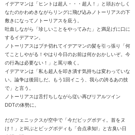
イデアマンは「ヒントは超人・・・超人！」と頭おかしく
なたのかわめきながらリングに飛び込みノトーリアスの下
敷きになってノトーリアスを庇う。
吐血しながら「珍しいことをやってみた」と満足げに口に
するイデアマン。
ノトーリアスはブチ切れてイデアマンの髪を引っ張り「何
てことしやがる！やはり今日のお前は何かおかしいぞ。今
の行為は必要ない！」と罵り喚く。
イデアマンは「私も超人を叩き潰す気持ちは変わっていな
い。論争は後回しだ。もう1回イこう、我らの誇るあの技
で」と言う。
ノトーリアスは舌打ちしながら従い再びリアルツイン
DDTの体勢に。
だがフェニックスが空中で「今だビッグボディ。首をヌ
け！」と叫ぶとビッグボディも「合点承知!」と古臭い日