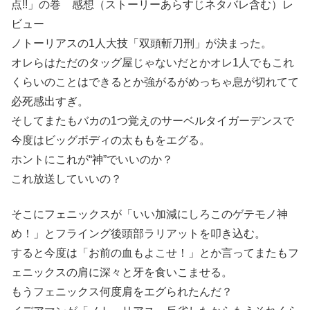
点!!」の巻 感想（ストーリーあらすじネタバレ含む）レ
ビュー
ノトーリアスの1人大技「双頭斬刀刑」が決まった。
オレらはただのタッグ屋じゃないだとかオレ1人でもこれ
くらいのことはできるとか強がるがめっちゃ息が切れてて
必死感出すぎ。
そしてまたもバカの1つ覚えのサーベルタイガーデンスで
今度はビッグボディの太ももをエグる。
ホントにこれが“神”でいいのか？
これ放送していいの？
そこにフェニックスが「いい加減にしろこのゲテモノ神
め！」とフライング後頭部ラリアットを叩き込む。
すると今度は「お前の血もよこせ！」とか言ってまたもフ
ェニックスの肩に深々と牙を食いこませる。
もうフェニックス何度肩をエグられたんだ？