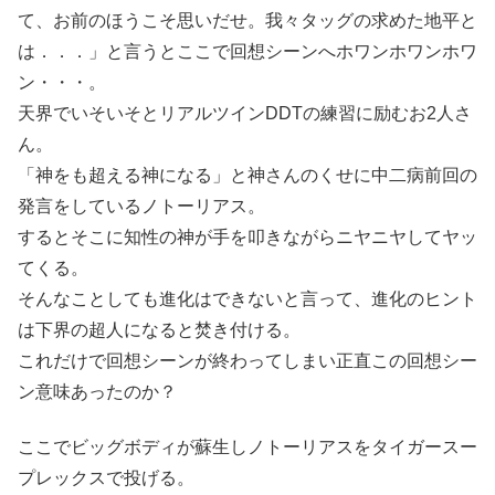
て、お前のほうこそ思いだせ。我々タッグの求めた地平と
は．．．」と言うとここで回想シーンへホワンホワンホワ
ン・・・。
天界でいそいそとリアルツインDDTの練習に励むお2人さ
ん。
「神をも超える神になる」と神さんのくせに中二病前回の
発言をしているノトーリアス。
するとそこに知性の神が手を叩きながらニヤニヤしてヤッ
てくる。
そんなことしても進化はできないと言って、進化のヒント
は下界の超人になると焚き付ける。
これだけで回想シーンが終わってしまい正直この回想シー
ン意味あったのか？
ここでビッグボディが蘇生しノトーリアスをタイガースー
プレックスで投げる。