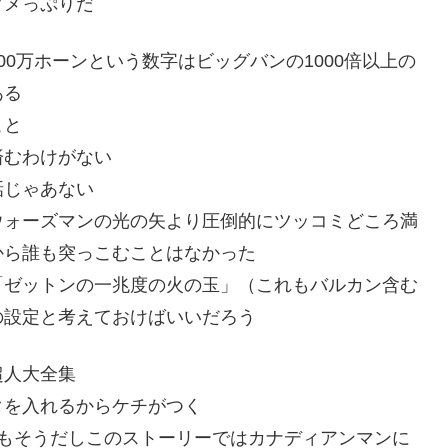
ダメっぷりだ
0万ホーンという数字はビッグバンの1000倍以上の
ある
こと
済むわけがない
話じゃあない
ウォーズマンの光の矢より圧倒的にツッコミどころ満
から誰も突っこむことはなかった
「ゼットンの一兆度の火の玉」（これもバルカン含む
の設定と考えておけばいいだろう
超人大全集
タを入れるからケチがつく
」もそうだしこのストーリーではカナディアンマンに