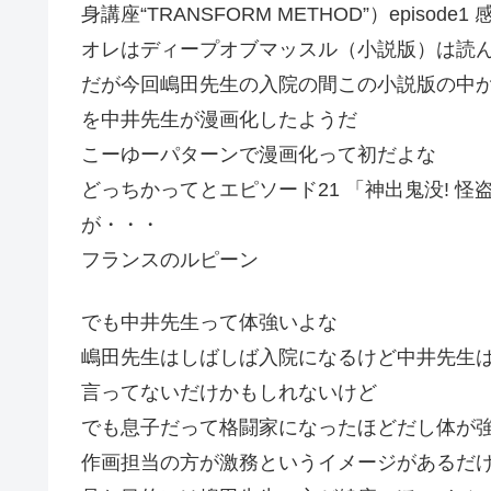
身講座“TRANSFORM METHOD”）epis
オレはディープオブマッスル（小説版）は読
だが今回嶋田先生の入院の間この小説版の中か
を中井先生が漫画化したようだ
こーゆーパターンで漫画化って初だよな
どっちかってとエピソード21 「神出鬼没! 
が・・・
フランスのルピーン
でも中井先生って体強いよな
嶋田先生はしばしば入院になるけど中井先生
言ってないだけかもしれないけど
でも息子だって格闘家になったほどだし体が
作画担当の方が激務というイメージがあるだ