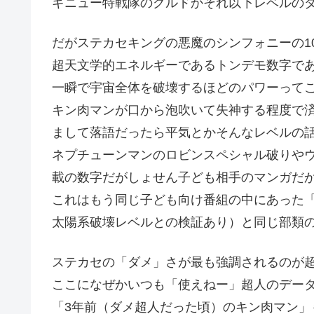
ギニュー特戦隊のグルドかそれ以下レベルの
だがステカセキングの悪魔のシンフォニーの10
超天文学的エネルギーであるトンデモ数字で
一瞬で宇宙全体を破壊するほどのパワーって
キン肉マンが口から泡吹いて失神する程度で
まして落語だったら平気とかそんなレベルの
ネプチューンマンのロビンスペシャル破りや
載の数字だがしょせん子ども相手のマンガだ
これはもう同じ子ども向け番組の中にあった
太陽系破壊レベルとの検証あり）と同じ部類
ステカセの「ダメ」さが最も強調されるのが
ここになぜかいつも「使えねー」超人のデー
「3年前（ダメ超人だった頃）のキン肉マン