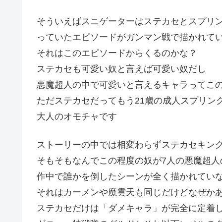
そういえばスニゲーターはステカセとスプリ
っていたエピソードがガンマン戦で描かれて
それはこのエピソードからくるのかな？
ステカセも可愛い奴と言えば可愛い奴だし
悪魔超人の中で可愛いと言えるキャラってこの
ただステカセだってもう21歳の成人スプリン
大人のオモチャです
ストーリーの中では相変わらずステカセキン
そもそもなんでこの程度の奴が7人の悪魔超人
作中で誰かを倒したシーンが全く描かれてい
それはカーメンや魔雲天も同じだけどなぜかあ
ステカセだけは「ダメキャラ」が完全に定着