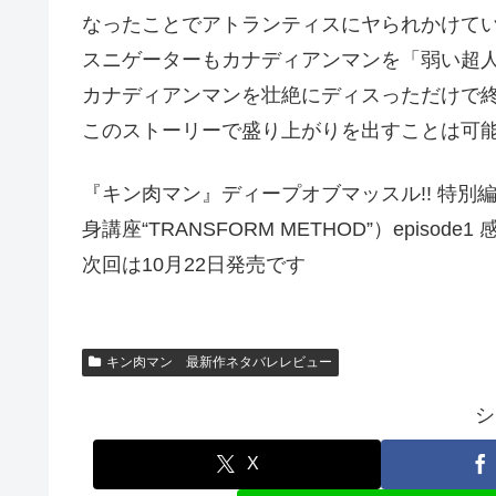
なったことでアトランティスにヤられかけて
スニゲーターもカナディアンマンを「弱い超
カナディアンマンを壮絶にディスっただけで
このストーリーで盛り上がりを出すことは可
『キン肉マン』ディープオブマッスル!! 特
身講座“TRANSFORM METHOD”）episode
次回は10月22日発売です
キン肉マン 最新作ネタバレレビュー
シ
X