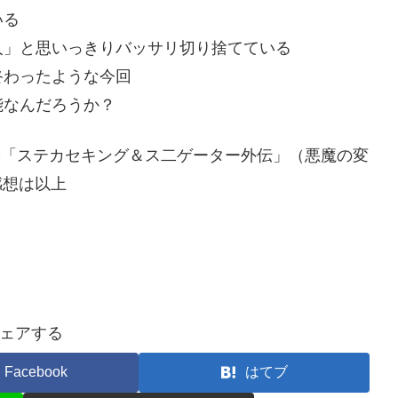
いる
人」と思いっきりバッサリ切り捨てている
終わったような今回
能なんだろうか？
別編「ステカセキング＆ス二ゲーター外伝」（悪魔の変
1 感想は以上
ェアする
Facebook
はてブ