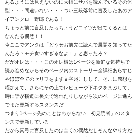
あるようには見えないのに大幅にサバを読んでいるその体
型・・・間違いない・・・つい三段落前に言及したあのア
イアンクロー野郎である！
ちょっと前に言及したらちょうどコイツが出てくるとは
なんたる偶然！！
今ここでアンタは「どうせお前先に読んで展開を知ってた
んだろ？モチ食いすぎるなよ！」と思ったろ？
だがオレは・・・このオレ様は1ページを新鮮な気持ちで
読み進めながらそのページ内のストーリー全詳細あらすじ
やほぼ全てのセリフをまず文字起こしして、そこに感想を
咥
加えて、さらにその上でレビューや下ネタをまぶして、
時に話が横道に長文で逸れたりしながら次のページに進ん
でまた更新するスタンスだ
つまり1ページ先のことはわからない「初見読者」のスタ
ンスで更新している
だから真弓に言及したのは全くの偶然だしそんなやり方だ