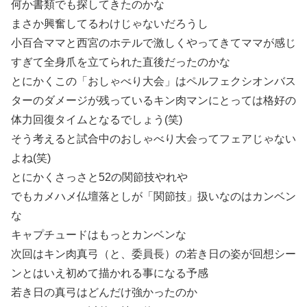
何か書類でも探してきたのかな
まさか興奮してるわけじゃないだろうし
小百合ママと西宮のホテルで激しくやってきてママが感じ
すぎて全身爪を立てられた直後だったのかな
とにかくこの「おしゃべり大会」はペルフェクシオンバス
ターのダメージが残っているキン肉マンにとっては格好の
体力回復タイムとなるでしょう(笑)
そう考えると試合中のおしゃべり大会ってフェアじゃない
よね(笑)
とにかくさっさと52の関節技やれや
でもカメハメ仏壇落としが「関節技」扱いなのはカンベン
な
キャプチュードはもっとカンベンな
次回はキン肉真弓（と、委員長）の若き日の姿が回想シー
ンとはいえ初めて描かれる事になる予感
若き日の真弓はどんだけ強かったのか