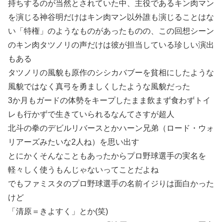
持ちするのが当然とされていた中、主役であるキン肉マン
を演じる神谷明だけはキン肉マン以外誰も演じることはな
い「特権」のようなものがあったものの、この回想シーン
のキン肉タツノリの声だけは彼が担当している珍しい演出
もある
タツノリの風貌も原作のシシカバブーを貧相にしたような
風貌ではなく真弓を勇ましくしたような風貌だった
3か月もガードの体勢をキープしたまま飲まず食わずトイ
レも行かずで生きていられるなんてさすが超人
北斗の拳のデビルリバースとかハーン兄弟（ロード・ウォ
リアーズみたいな2人ね）を思い出す
とにかくそんなこともあったからプロ野球選手の実名を
軽々しく使うもんじゃないってことだよね
でもファミスタのプロ野球選手の名前イジりは面白かった
けど
「清原＝きよすく」とか(笑)