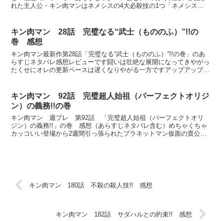
れた主人公・キン肉マンはネメシスの4大必殺技の1つ「ネメシス・
ドライバー」に捉えられたまま空中で3週間放置されたま...
キン肉マン 28話 完璧なる“武士（もののふ）”!!の
巻 感想
キン肉マン最新作第28話「完璧なる“武士（もののふ）”!!の巻」のあ
らすじネタバレ感想レビューです闘いは壮絶な展開になってきやがっ
たくせにオレの更新ペースは遅くなりやがる一方ですアップアップに
なってヒーヒー言いながらやっと日曜日に更新してい...
キン肉マン 92話 完璧超人始祖（パーフェクトオリジ
ン）の義務!!の巻
キン肉マン 週プレ 第92話 「完璧超人始祖（パーフェクトオリ
ジン）の義務!!」の巻 感想（あらすじネタバレ含む）めちゃくちゃ
カッコいい登場から2週間引っ張られたプラネットマン仮面の貴公子
誰かさんみたいにハンモックで寝たい気分だったのかもや...
キン肉マン 180話 不殺の殺人技!! 感想
キン肉マン 182話 サダハルとの約束!! 感想