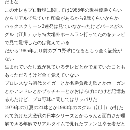
だよな
このオレもプロ野球に関しては1985年の阪神優勝くらい
からリアルで見ていた印象があるから9歳くらいからか
バックスクリーン3連発は見ていなかったけどバースがス
グル（江川）から特大場外ホームラン打ってたのをテレビ
で見て驚愕したのは覚えている
だから1985年より前のプロ野球になるともう全く記憶が
ない
生まれていたし親が見ているテレビとかで見ていたことも
あっただろうけど全く覚えていない
プロレスなら初代タイガーとか名勝負数え歌とかホーガン
とかアンドレとかブッチャーとかおぼろげにだけど記憶あ
るんだけど、プロ野球に関してはサッパリだ
1979年の江夏の21球とか1983年のスグル（江川）が打た
れて負けた大激戦の日本シリーズとかちゃんと面白さが理
解できる年齢でリアルタイムで見れたファンは幸せ者だと