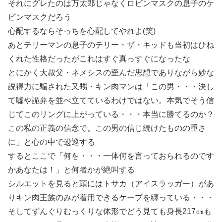
それにグレたのは万太郎じゃなくロビンマスクの息子のケ
ビンマスクだろう
心配するならそっちを心配してやれよ(笑)
あとテリーマンの息子のテリー・ザ・キッドも当初はひね
くれた性格だったがこれはすぐ真っすぐになったな
とにかく大叔父・ネメシスの歪んだ思想でありながら妙な
説得力に騙された又甥・キン肉マンは「この男・・・決し
て嘘や詭弁を並べ立てているわけではない。本気でそう信
じてこのリングに上がっている・・・本当に勝てるのか？
この私の正義の信念で。この男の信じ続けたものの重さ
に」と心の中で逡巡する
するとここで「何を・・・一体何を言っておられるのです
かあなたは！」と何者かが絶叫する
シルエットを見ると頭にはトサカ（アイスラッガー）があ
りキン肉王族のみが着用できるケープを纏っている・・・
そしてずんぐりむっくりな体形でどう見ても身長217㎝も