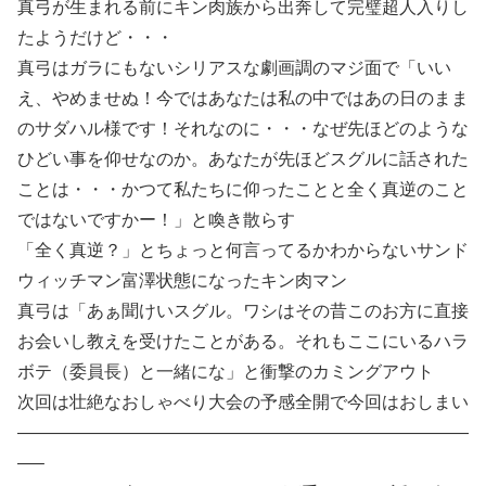
真弓が生まれる前にキン肉族から出奔して完璧超人入りし
たようだけど・・・
真弓はガラにもないシリアスな劇画調のマジ面で「いい
え、やめませぬ！今ではあなたは私の中ではあの日のまま
のサダハル様です！それなのに・・・なぜ先ほどのような
ひどい事を仰せなのか。あなたが先ほどスグルに話された
ことは・・・かつて私たちに仰ったことと全く真逆のこと
ではないですかー！」と喚き散らす
「全く真逆？」とちょっと何言ってるかわからないサンド
ウィッチマン富澤状態になったキン肉マン
真弓は「あぁ聞けいスグル。ワシはその昔このお方に直接
お会いし教えを受けたことがある。それもここにいるハラ
ボテ（委員長）と一緒にな」と衝撃のカミングアウト
次回は壮絶なおしゃべり大会の予感全開で今回はおしまい
——————————————————————————
—–