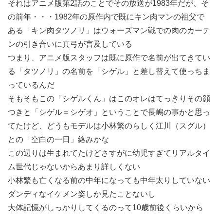
それはアニメ版第2話のことでその放送が1983年だが、そ
の前年・・・1982年の原作内で既にキン肉マンの祖父で
ある「キン肉タツノリ」はウォーズマン戦での肉のカーテ
ンの引き合いに真弓が言及している
つまり、アニメ版スタッフは既に原作で名前が出てきてい
る「タツノリ」の名前を「シゲル」と差し替えて使っちま
っているんだ
そもそもこの「シゲルくん」はこのオレはてっきりその顔
つきと「シゲル＝シゲオ」ということで長嶋の事かと思っ
てたけど、どうもモデルは小林繁のらしく江川（スグル）
との「空白の一日」絡みかな
この辺りは生まれてたけどさすがに幼児すぎてリアルタイ
ム世代じゃないからあまり詳しくない
小林繁も亡くなる前の中年になっても中年太りしていない
ダンディなイケメン姿しか見たことないし
大体記憶がしっかりしてくるのって10歳前後くらいから