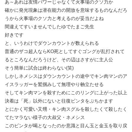
あ～あれは友情パワーじゃなくて火事場のクソ力か
確かに発光現象は潜在能力の開放を意味するものなんだろ
うから火事場のクソ力と考えるのが妥当だよね
間違えてすいませんでしたゆでたまご先生
好きです
と、いうわけでダウンカウントが数えられる
普通のザコ超人ならKO死としてすぐゴングが乱打されて
るところなんだろうけど、その辺はさすがに主人公
そう簡単に試合は終わらない(笑)
しかしネメシスはダウンカウントの途中でキン肉マンのア
イスラッガーを鷲掴みして無理やり
勃
立たせる
そしてキン肉マンを殺すためにこのリングに上がった以上
決着は「死」以外にないと往復ビンタをぶちかます
とにかく可愛い又甥・キン肉スグルを殺したくて殺したく
てたマラない様子の大叔父・ネメシス
このビンタが喝となったのか意識と目ん玉と金玉を取り戻