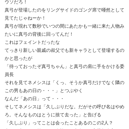
ウソだろ！
真弓が登場したのをリングサイドのゴング席で唖然として
見てたじゃねーか！
真弓が現れて数秒でいつの間にあたかも一緒に来た人物み
たいに真弓の背後に回ってんだ！
これはフェイントだったな
てっきり新しい親戚の叔父でも新キャラとして登場するの
かと思ったが
「待っておったぞ真弓ちゃん」と真弓の肩に手をかける委
員長
それを見てネメシスは「くっ、そうか真弓だけでなく隣の
この男もあの日の・・・」とつぶやく
なんだ「あの日」って・・・
そしてネメシスは「久しぶりだな。だがその呼び名はやめ
ろ。そんなものはとうに捨て去った」と告げる
「久しぶり」ってことは会ったことあるのこの2人？