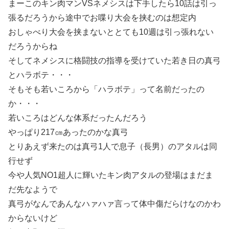
まーこのキン肉マンVSネメシスは下手したら10話は引っ
張るだろうから途中でお喋り大会を挟むのは想定内
おしゃべり大会を挟まないととても10週は引っ張れない
だろうからね
そしてネメシスに格闘技の指導を受けていた若き日の真弓
とハラボテ・・・
そもそも若いころから「ハラボテ」って名前だったの
か・・・
若いころはどんな体系だったんだろう
やっぱり217㎝あったのかな真弓
とりあえず来たのは真弓1人で息子（長男）のアタルは同
行せず
今や人気NO1超人に輝いたキン肉アタルの登場はまだま
だ先なようで
真弓がなんであんなハァハァ言って体中傷だらけなのかわ
からないけど