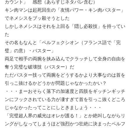
カウント」 感想（あらすじネタバレ含む）
キン肉マンは起死回生の「友情パワー・キン肉バスター」
でネメシスをブッ殺そうとした
しかしネメシスはそれを上回る「隠し必殺技」を持ってい
た
その名もなんと「ペルフェクシオン（フランス語で「完
璧」の意）・バスター」
両足で相手の両腕を挟み込んでクラッチして全身の自由を
奪う完璧な破壊技（バスター）だ
ただバスター技って両腕をどうするかより大事なのは首を
引っこ抜けるかどうかが問題じゃなかったかい？
・・・まーおそらく落下の加速度と四肢をギッチンギッチ
ンにフックされている力が凄すぎて首を引っこ抜くどころ
じゃなかったってことにしときましょう・・・
「完璧超人界の威光はオレが護る！」とか絶叫しながらリ
ングがしなってしまうほど強烈かつ壮絶に決まったペルフ