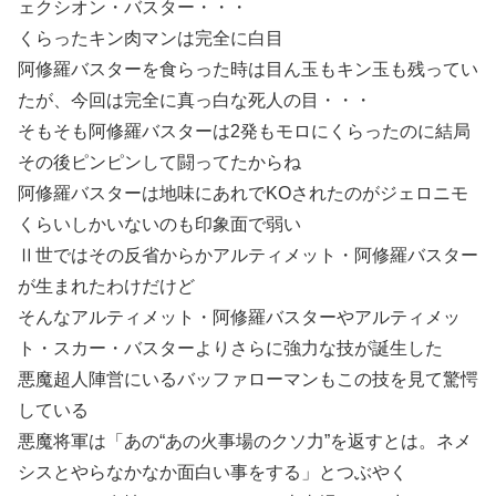
ェクシオン・バスター・・・
くらったキン肉マンは完全に白目
阿修羅バスターを食らった時は目ん玉もキン玉も残ってい
たが、今回は完全に真っ白な死人の目・・・
そもそも阿修羅バスターは2発もモロにくらったのに結局
その後ピンピンして闘ってたからね
阿修羅バスターは地味にあれでKOされたのがジェロニモ
くらいしかいないのも印象面で弱い
Ⅱ世ではその反省からかアルティメット・阿修羅バスター
が生まれたわけだけど
そんなアルティメット・阿修羅バスターやアルティメッ
ト・スカー・バスターよりさらに強力な技が誕生した
悪魔超人陣営にいるバッファローマンもこの技を見て驚愕
している
悪魔将軍は「あの“あの火事場のクソ力”を返すとは。ネメ
シスとやらなかなか面白い事をする」とつぶやく