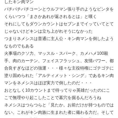
したキン肉マン
バチバチバチコーンとウルフマン張り手のようなビンタを
くらいつつ「まさかあれが返されるとは」と嘆く
それにしてもダウンカウントはセブンまでイッていてとて
じゃないけどキンは立ち上がれそうになかった
つまりネメシスは普通に主人公・キン肉マンを倒したよう
なものでもある
火事場のクソ力、マッスル・スパーク、カメハメ100殺
手、肉のカーテン、フェイスフラッシュ、友情パワー、都
合良すぎなほどの強運・・・様々な主役特権にゴテゴテに
塗り固められた「アルティメット・シング」であるキン肉
マンをネメシスはほぼ実力で倒したのだ・・・
おとなしく10カウントまで待ってりゃ英雄だったのにこ
こで無理やり起こしたことで墓穴を掘るんだろうね
ネメシスはつらつらと「見たか。お前だけが持つものでは
ない。これがキン肉族に生まれた者に備わる力だ。そして