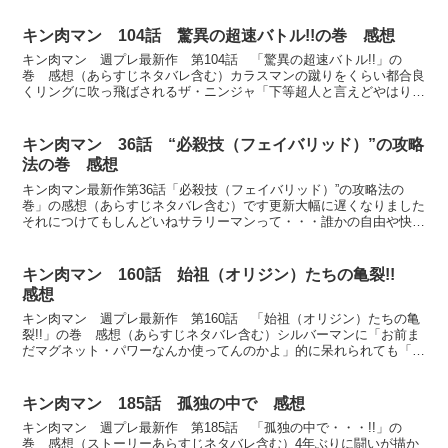
キン肉マン 104話 驚異の超速バトル!!の巻 感想
キン肉マン 週プレ最新作 第104話 「驚異の超速バトル!!」の
巻 感想（あらすじネタバレ含む）カラスマンの蹴りをくらい都合良
くリングに吹っ飛ばされるザ・ニンジャ「下等超人と言えどやはり闘
うのはリングの上がよかろう」とコケにするカラスマン「...
キン肉マン 36話 “必殺技（フェイバリッド）”の攻略
法の巻 感想
キン肉マン最新作第36話「必殺技（フェイバリッド）”の攻略法の
巻」の感想（あらすじネタバレ含む）です更新大幅に遅くなりました
それにつけてもしんどいねサラリーマンって・・・誰かの自由や快楽
の為に利用されるかわりに僅かばかりの金を細々と貰える契...
キン肉マン 160話 始祖（オリジン）たちの亀裂!!
感想
キン肉マン 週プレ最新作 第160話 「始祖（オリジン）たちの亀
裂!!」の巻 感想（あらすじネタバレ含む）シルバーマンに「お前ま
だマグネット・パワーなんか使ってんのかよ」的に呆れられても「も
ちろんですとも。マグネットパワー・・・こんな素晴ら...
キン肉マン 185話 孤独の中で 感想
キン肉マン 週プレ最新作 第185話 「孤独の中で・・・!!」の
巻 感想（ストーリーあらすじネタバレ含む）4年ぶりに闘いが描か