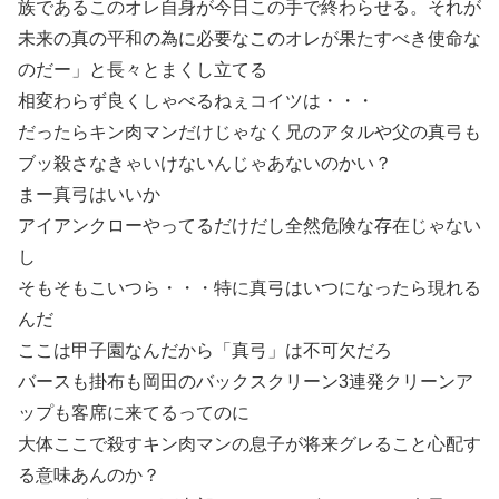
族であるこのオレ自身が今日この手で終わらせる。それが
未来の真の平和の為に必要なこのオレが果たすべき使命な
のだー」と長々とまくし立てる
相変わらず良くしゃべるねぇコイツは・・・
だったらキン肉マンだけじゃなく兄のアタルや父の真弓も
ブッ殺さなきゃいけないんじゃあないのかい？
まー真弓はいいか
アイアンクローやってるだけだし全然危険な存在じゃない
し
そもそもこいつら・・・特に真弓はいつになったら現れる
んだ
ここは甲子園なんだから「真弓」は不可欠だろ
バースも掛布も岡田のバックスクリーン3連発クリーンア
ップも客席に来てるってのに
大体ここで殺すキン肉マンの息子が将来グレること心配す
る意味あんのか？