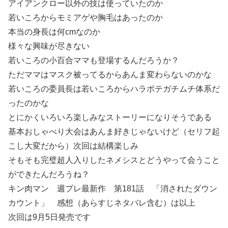
アイアンクロー以外の技は使っていたのか
若いころからモミアゲや胸毛はあったのか
本当の身長は何cmなのか
様々な興味が尽きない
若いころの小百合ママも登場するんだろうか？
ただママはマスク被ってるからあんま変わらないのかな
若いころの委員長は若いころからハラボテガチムチ体系だ
ったのかな
とにかくいろいろ楽しみなストーリーになりそうである
基本おしゃべり大会はあんま好きじゃないけど（セリフ起
こし大変だから）次回は結構楽しみ
そもそも完璧超人入りしたネメシスとどうやって会うこと
ができたんだろうね？
キン肉マン 週プレ最新作 第181話 「消されたダウン
カウント」 感想（あらすじネタバレ含む）は以上
次回は9月5日発売です