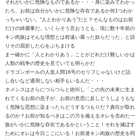
それがいかに危険なものであるか・・・身に染みてわかっ
たろ。お前は自分がいかに危険な存在であるか何1つわか
っちゃいない。“人とわかりあう”だと？そんなものはお前
だけの綺麗事だ。いくらそう言おうとも、現に数十年前の
キン肉族はそんな理想とは程遠い腐った奴らだった」と語
りその屈折した心をぶちまける
まー確かに「人とわかりあう」ことがどれだけ難しいかは
人類の戦争の歴史を見ていても明らかだ
ドラゴンボールの人造人間16号のセリフじゃないけど話
し合いなど通用しない相手もいるんだ・・・
ネメシスはさらにつらつらと絶叫し「この先の未来に生ま
れてくるお前の息子が、お前の意思に反しどうしようもな
く危険な思想に染まったらどうするつもりだ？責任が取れ
るのか？お前が知るべきはこの力を備えるオレを含めた一
族がいかに危険な存在であるかということ！それを滅ぼす
ためにオレは今日ここにいる！お前達キン肉族の歴史を同