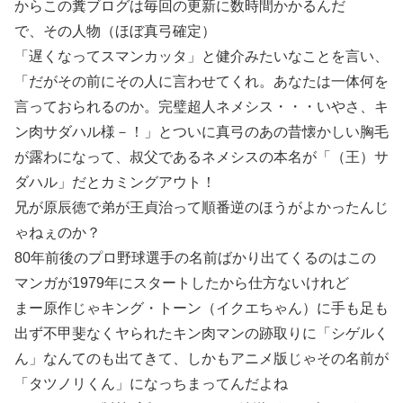
からこの糞ブログは毎回の更新に数時間かかるんだ
で、その人物（ほぼ真弓確定）
「遅くなってスマンカッタ」と健介みたいなことを言い、
「だがその前にその人に言わせてくれ。あなたは一体何を
言っておられるのか。完璧超人ネメシス・・・いやさ、キ
ン肉サダハル様－！」とついに真弓のあの昔懐かしい胸毛
が露わになって、叔父であるネメシスの本名が「（王）サ
ダハル」だとカミングアウト！
兄が原辰徳で弟が王貞治って順番逆のほうがよかったんじ
ゃねぇのか？
80年前後のプロ野球選手の名前ばかり出てくるのはこの
マンガが1979年にスタートしたから仕方ないけれど
まー原作じゃキング・トーン（イクエちゃん）に手も足も
出ず不甲斐なくヤられたキン肉マンの跡取りに「シゲルく
ん」なんてのも出てきて、しかもアニメ版じゃその名前が
「タツノリくん」になっちまってんだよね