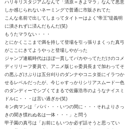
ハリキリスタジアムなんて「清原＝きよマラ」なんて悪意
しか感じられないネーミングで普通に市販されてた
こんな名前で出してしまってタイトーはよく“帝王”堤義明
に潰されずに済んだもんだ(笑)
もうたマラない・・・
とにかくここまで満を持して登場を引っ張りまくった真弓
がここにきてようやっと登場しやがった
ジャンプ連載時代はほぼ一貫してバカやってただけのコメ
ディリリーフ要員で、アニメ版じゃ委員長まで加わってそ
の悪ふざけぶりは五分刈りのダンナやコニタ並にイラつか
せるレベルだったが、今じゃすっかりシリアスムード一色
のダンディーでシブくてまるで佐藤浩市のようなナイスミ
ドルに・・・は言い過ぎか(笑)
キン肉マンは「パパ・・・いつの間に・・・それよりさっ
きの聞き慣れぬ名は一体・・・」と問う
甲子園の真弓は「お前にもいつか必ず話そうと思ってい