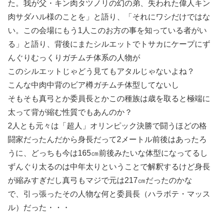
た。我が父・キン肉タツノリの幻の弟、失われた偉人キン
肉サダハル様のことを」と語り、「それにワシだけではな
い。この会場にもう1人このお方の事を知っている者がい
る」と語り、背後にまたシルエットでトサカにケープにず
んぐりむっくりガチムチ体系の人物が
このシルエットじゃどう見てもアタルじゃないよね？
こんな中肉中背のビア樽ガチムチ体型してないし
そもそも真弓とか委員長とかこの種族は歳を取ると極端に
太って背が縮む性質でもあんのか？
2人とも元々は「超人」オリンピック決勝で闘うほどの格
闘家だったんだから身長だって2メートル前後はあったろ
うに、どっちも今は165㎝前後みたいな体型になってるし
ずんぐり太るのは中年太りということで解釈するけど身長
が縮みすぎだし真弓もマジで元は217㎝だったのかな
で、引っ張ったその人物な何と委員長（ハラボテ・マッス
ル）だった・・・