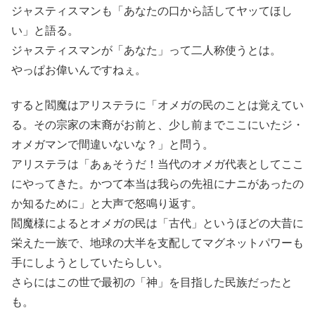
ジャスティスマンも「あなたの口から話してヤッてほし
い」と語る。
ジャスティスマンが「あなた」って二人称使うとは。
やっぱお偉いんですねぇ。
すると閻魔はアリステラに「オメガの民のことは覚えてい
る。その宗家の末裔がお前と、少し前までここにいたジ・
オメガマンで間違いないな？」と問う。
アリステラは「あぁそうだ！当代のオメガ代表としてここ
にやってきた。かつて本当は我らの先祖にナニがあったの
か知るために」と大声で怒鳴り返す。
閻魔様によるとオメガの民は「古代」というほどの大昔に
栄えた一族で、地球の大半を支配してマグネットパワーも
手にしようとしていたらしい。
さらにはこの世で最初の「神」を目指した民族だったと
も。