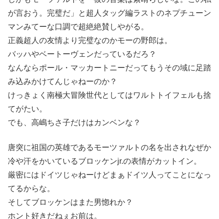
が言おう。完璧だ」と超人タッグ編ラストのネプチューン
マンみてーな口調で超絶絶賛しやがる。
正義超人の友情より完璧なのかモーの野郎は。
バッハやベートーヴェンだっているだろ？
なんならポール・マッカートニーだってもうその域に足踏
み込みかけてんじゃねーのか？
けっきょく南極大冒険世代としてはワルトトイフェルも捨
てがたい。
でも、高嶋ちさ子だけはカンベンな？
唐突に祖国の英雄であるモーツァルトの名を出されなぜか
冷や汗をかいているブロッケンjr.の表情がカットイン。
厳密にはドイツじゃねーけどまぁドイツ人ってことになっ
てるからな。
そしてブロッケンはまた男惚れか？
ホント好きだねぇお前は。