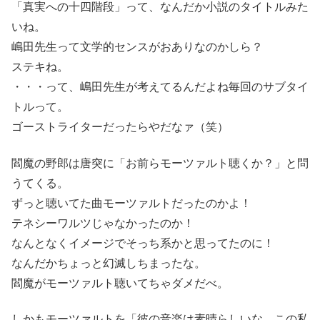
「真実への十四階段」って、なんだか小説のタイトルみた
いね。
嶋田先生って文学的センスがおありなのかしら？
ステキね。
・・・って、嶋田先生が考えてるんだよね毎回のサブタイ
トルって。
ゴーストライターだったらやだなァ（笑）
閻魔の野郎は唐突に「お前らモーツァルト聴くか？」と問
うてくる。
ずっと聴いてた曲モーツァルトだったのかよ！
テネシーワルツじゃなかったのか！
なんとなくイメージでそっち系かと思ってたのに！
なんだかちょっと幻滅しちまったな。
閻魔がモーツァルト聴いてちゃダメだべ。
しかもモーツァルトを「彼の音楽は素晴らしいな。この私