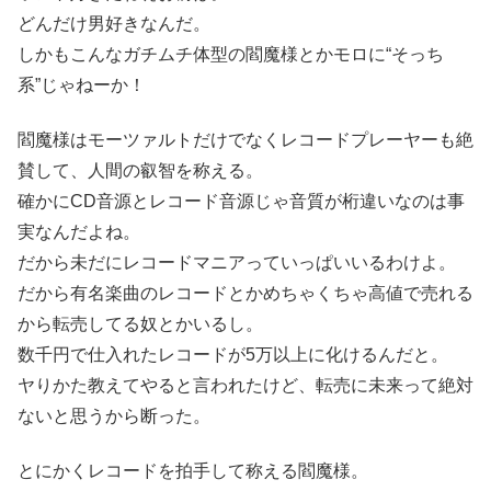
どんだけ男好きなんだ。
しかもこんなガチムチ体型の閻魔様とかモロに“そっち
系”じゃねーか！
閻魔様はモーツァルトだけでなくレコードプレーヤーも絶
賛して、人間の叡智を称える。
確かにCD音源とレコード音源じゃ音質が桁違いなのは事
実なんだよね。
だから未だにレコードマニアっていっぱいいるわけよ。
だから有名楽曲のレコードとかめちゃくちゃ高値で売れる
から転売してる奴とかいるし。
数千円で仕入れたレコードが5万以上に化けるんだと。
ヤりかた教えてやると言われたけど、転売に未来って絶対
ないと思うから断った。
とにかくレコードを拍手して称える閻魔様。