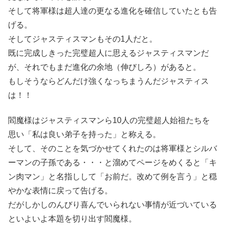
そして将軍様は超人達の更なる進化を確信していたとも告
げる。
そしてジャスティスマンもその1人だと。
既に完成しきった完璧超人に思えるジャスティスマンだ
が、それでもまだ進化の余地（伸びしろ）があると。
もしそうならどんだけ強くなっちまうんだジャスティス
は！！
閻魔様はジャスティスマンら10人の完璧超人始祖たちを
思い「私は良い弟子を持った」と称える。
そして、そのことを気づかせてくれたのは将軍様とシルバ
ーマンの子孫である・・・と溜めてページをめくると「キ
ン肉マン」と名指しして「お前だ。改めて例を言う」と穏
やかな表情に戻って告げる。
だがしかしのんびり喜んでいられない事情が近づいている
といよいよ本題を切り出す閻魔様。