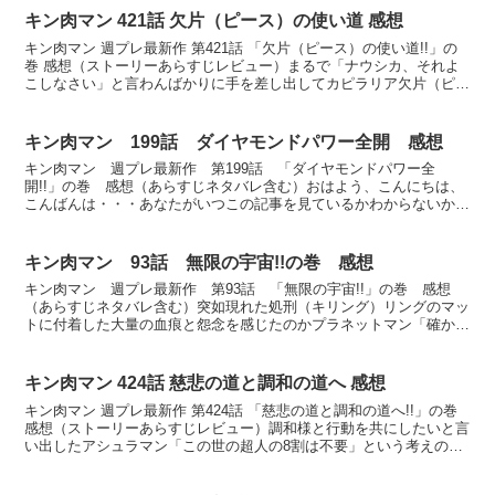
キン肉マン 421話 欠片（ピース）の使い道 感想
キン肉マン 週プレ最新作 第421話 「欠片（ピース）の使い道!!」の
巻 感想（ストーリーあらすじレビュー）まるで「ナウシカ、それよ
こしなさい」と言わんばかりに手を差し出してカピラリア欠片（ピー
ス）を求めるザワン当然のようにキン肉マンが拒む...
キン肉マン 199話 ダイヤモンドパワー全開 感想
キン肉マン 週プレ最新作 第199話 「ダイヤモンドパワー全
開!!」の巻 感想（あらすじネタバレ含む）おはよう、こんにちは、
こんばんは・・・あなたがいつこの記事を見ているかわからないか
ら、挨拶全部先日、己を見つめなおしたことで私は真人間に生...
キン肉マン 93話 無限の宇宙!!の巻 感想
キン肉マン 週プレ最新作 第93話 「無限の宇宙!!」の巻 感想
（あらすじネタバレ含む）突如現れた処刑（キリング）リングのマッ
トに付着した大量の血痕と怨念を感じたのかプラネットマン「確かに
これは何千人と死んでいるリングだな・・・わかるぞ」と...
キン肉マン 424話 慈悲の道と調和の道へ 感想
キン肉マン 週プレ最新作 第424話 「慈悲の道と調和の道へ!!」の巻
感想（ストーリーあらすじレビュー）調和様と行動を共にしたいと言
い出したアシュラマン「この世の超人の8割は不要」という考えの調
和様「弱体どもには超人であること自体ご遠慮願...