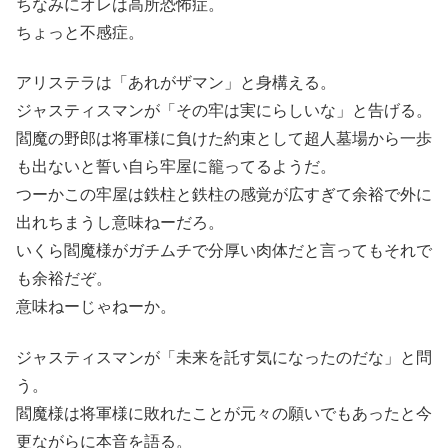
ちなみにオレは高所恐怖症。
ちょっと不感症。
アリステラは「あれがザマン」と身構える。
ジャスティスマンが「その牢は実にらしいな」と告げる。
閻魔の野郎は将軍様に負けた約束として超人墓場から一歩
も出ないと誓い自ら牢屋に籠ってるようだ。
つーかこの牢屋は鉄柱と鉄柱の感覚が広すぎて余裕で外に
出れちまうし意味ねーだろ。
いくら閻魔様がガチムチで分厚い肉体だと言ってもそれで
も余裕だぞ。
意味ねーじゃねーか。
ジャスティスマンが「未来を託す気になったのだな」と問
う。
閻魔様は将軍様に敗れたことが元々の願いでもあったと今
更ながらに本音を語る。