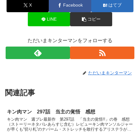
X
Facebook
はてブ
LINE
コピー
ただいまキンターマンをフォローする
ただいまキンターマン
関連記事
キン肉マン 297話 当主の覚悟 感想
キン肉マン 週プレ最新作 第297話 「当主の覚悟!!」の巻 感想
（ストーリーネタバレあらすじ含む）レビューキン肉マンソルジャー
が早くも“切り札”のナパーム・ストレッチを敢行するアリステラが業
火のクソ力をラーニングしちまう前にこのナパーム・...