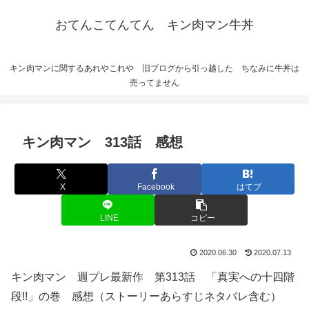
おてんこてんてん キン肉マン牛丼
キン肉マンに関するあれやこれや 旧ブログから引っ越した ちなみに牛丼は
売ってません
キン肉マン 313話 感想
X
Facebook
はてブ
LINE
コピー
2020.06.30
2020.07.13
キン肉マン 週プレ最新作 第313話 「真実への十四階
段!!」の巻 感想（ストーリーあらすじネタバレ含む）