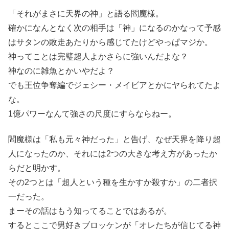
「それがまさに天界の神」と語る閻魔様。
確かになんとなく次の相手は「神」になるのかなって予感
はサタンの敗走あたりから感じてたけどやっぱマジか。
神ってことは完璧超人よかさらに強いんだよな？
神なのに雑魚とかいやだよ？
でも王位争奪編でジェシー・メイビアとかにヤられてたよ
な。
1億パワーなんて強さの尺度にすらならねー。
閻魔様は「私も元々神だった」と告げ、なぜ天界を降り超
人になったのか、それには2つの大きな考え方があったか
らだと明かす。
その2つとは「超人という種を生かすか殺すか」の二者択
一だった。
まーその話はもう知ってることではあるが。
するとここで男好きブロッケンが「オレたちが信じてる神