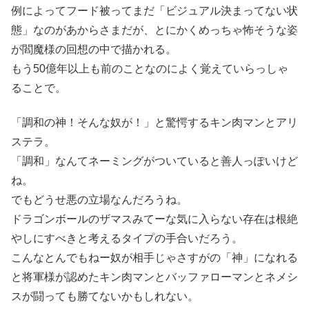
例によってフード被ってまだ「ビジュアル決まってない状
態」なのがあからさまだが、とにかくめっちゃ怖そうな姿
が閻魔様の回想の中で描かれる。
もう50億年以上も前のことなのによく覚えていらっしゃ
ることで。
「調和の神！そんな奴が！」と驚愕するキン肉マンとアリ
ステラ。
「調和」なんてネーミングがついていると善人っぽいけど
ね。
でもどうせ悪の立場なんだろうね。
ドラゴンボールのザマスみてーな気に入らない存在は根絶
やしにすべきと考えるタイプの手合いだろう。
こんなとんでもねー奴が相手じゃさすがの「神」になれる
と将軍様が認めたキン肉マンとバッファローマンとネメシ
スが闘っても勝てないかもしれない。