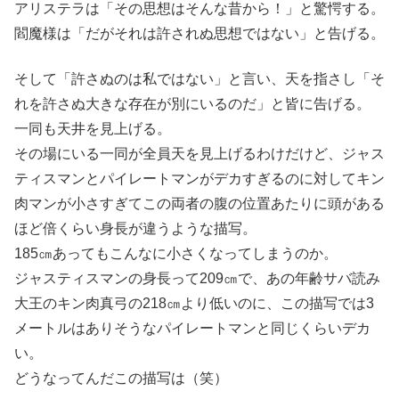
アリステラは「その思想はそんな昔から！」と驚愕する。
閻魔様は「だがそれは許されぬ思想ではない」と告げる。
そして「許さぬのは私ではない」と言い、天を指さし「そ
れを許さぬ大きな存在が別にいるのだ」と皆に告げる。
一同も天井を見上げる。
その場にいる一同が全員天を見上げるわけだけど、ジャス
ティスマンとパイレートマンがデカすぎるのに対してキン
肉マンが小さすぎてこの両者の腹の位置あたりに頭がある
ほど倍くらい身長が違うような描写。
185㎝あってもこんなに小さくなってしまうのか。
ジャスティスマンの身長って209㎝で、あの年齢サバ読み
大王のキン肉真弓の218㎝より低いのに、この描写では3
メートルはありそうなパイレートマンと同じくらいデカ
い。
どうなってんだこの描写は（笑）