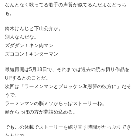
なんとなく歌ってる歌手の声質が似てるんだよなどっち
も。
鈴木けんじと下山公介か。
別人なんだな。
ズダダン！キン肉マン
ズココン！キンターマン
最短再開は5月18日で、それまでは過去の読み切り作品を
UPするとのことだ。
次回は「ラーメンマンとブロッケンJr.恩讐の彼方に」だそ
うで。
ラーメンマンの脳ミソからっぽストーリーね。
頭からっぽの方が夢詰め込める。
でもこの休載でストーリーを練り直す時間がたっぷりでき
たわけで。