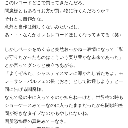
このレコードどこで買ってきたんだろ。
閻魔様ともあろうお方が買い物に行くんだろうか？
それとも自作かな。
意外と自作は難しくないみたいだし。
あ・・・なんかオレもレコードほしくなってきてる（笑）
しかしページをめくると突然おっかねー表情になって「私
が守りたかったものはこういう実り豊かな未来であった」
とか言ってグンッと
勃
立ちあがる。
「よくぞ来た、ジャスティスマンに導かれし者たちよ。モ
ン＝サン＝パルフェの長（おさ）として歓迎しよう」と一
同に告げる閻魔様。
なんで檻の中に入ってるのか知らねーけど、世界樹の時も
ショーケースみてーなのに入ったままだったから閉鎖的空
間が好きなタイプなのかもやしれないね。
閉所恐怖症の真逆みてーなさ。