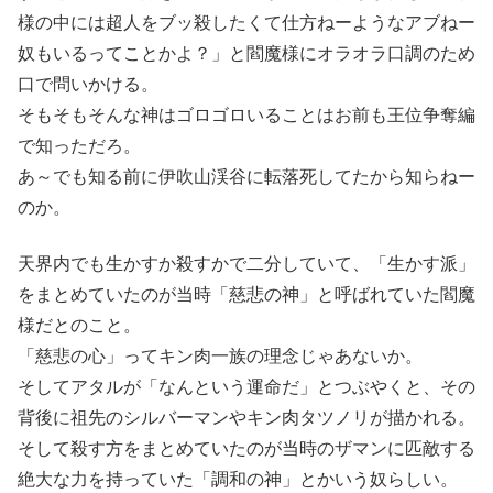
様の中には超人をブッ殺したくて仕方ねーようなアブねー
奴もいるってことかよ？」と閻魔様にオラオラ口調のため
口で問いかける。
そもそもそんな神はゴロゴロいることはお前も王位争奪編
で知っただろ。
あ～でも知る前に伊吹山渓谷に転落死してたから知らねー
のか。
天界内でも生かすか殺すかで二分していて、「生かす派」
をまとめていたのが当時「慈悲の神」と呼ばれていた閻魔
様だとのこと。
「慈悲の心」ってキン肉一族の理念じゃあないか。
そしてアタルが「なんという運命だ」とつぶやくと、その
背後に祖先のシルバーマンやキン肉タツノリが描かれる。
そして殺す方をまとめていたのが当時のザマンに匹敵する
絶大な力を持っていた「調和の神」とかいう奴らしい。